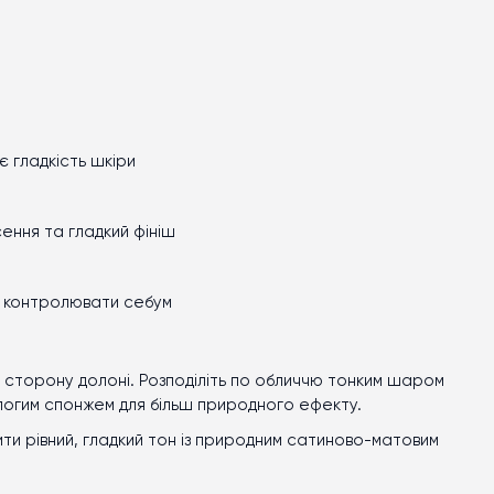
є гладкість шкіри
ення та гладкий фініш
ь контролювати себум
ну сторону долоні. Розподіліть по обличчю тонким шаром
логим спонжем для більш природного ефекту.
и рівний, гладкий тон із природним сатиново-матовим