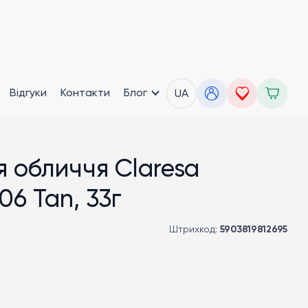
Відгуки
Контакти
Блог
UA
я обличчя Claresa
 06 Tan, 33г
Штрихкод:
5903819812695