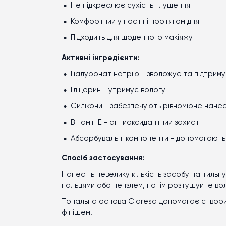
Не підкреслює сухість і лущення
Комфортний у носінні протягом дня
Підходить для щоденного макіяжу
Активні інгредієнти:
Гіалуронат натрію - зволожує та підтриму
Гліцерин - утримує вологу
Силікони - забезпечують рівномірне нанес
Вітамін Е - антиоксидантний захист
Абсорбувальні компоненти - допомагают
Спосіб застосування:
Нанесіть невелику кількість засобу на тиль
пальцями або пензлем, потім розтушуйте во
Тональна основа Claresa допомагає створит
фінішем.