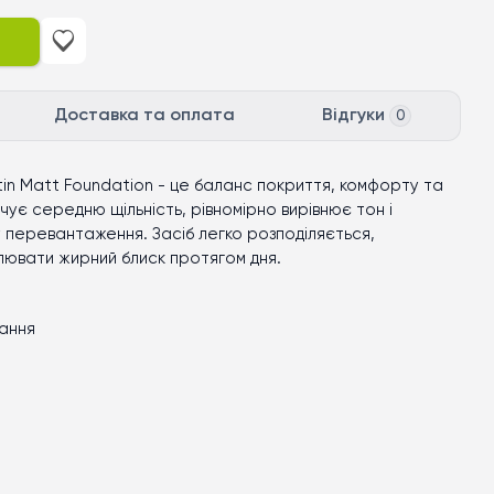
Доставка та оплата
Відгуки
0
tin Matt Foundation - це баланс покриття, комфорту та
ує середню щільність, рівномірно вирівнює тон і
перевантаження. Засіб легко розподіляється,
лювати жирний блиск протягом дня.
ання