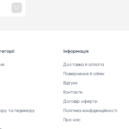
кадо,
k, 150мл
егорії
Інформація
чя
Доставка й оплата
Повернення й обмін
Відгуки
Контакти
Договір оферти
кюру та педикюру
Політика конфіденційності
Про нас