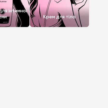
ля інтимної
ієни
Крем для тіла