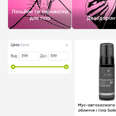
Лосьйон та сироватка
для тіла
Дезодоран
Ціна
(грн)
Від:
До:
Мус-автозасмага
обличчя і тіла Soi
«TanTouch Mousse»