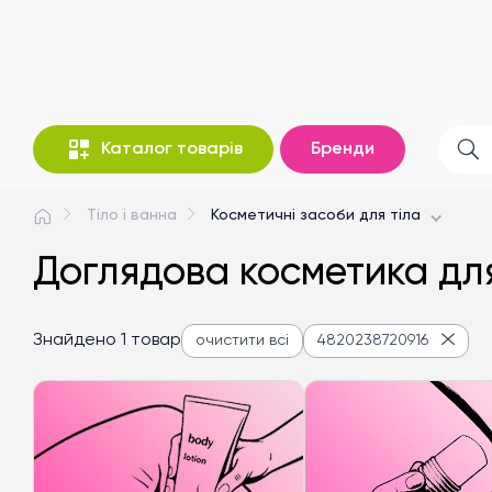
Каталог товарів
Бренди
Тіло і ванна
Косметичні засоби для тіла
Доглядова косметика для
Знайдено 1 товар
очистити всі
4820238720916