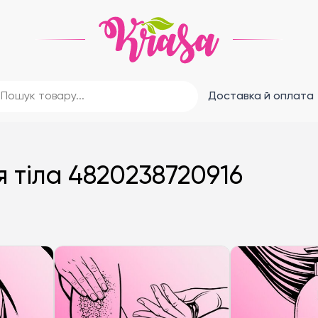
Доставка й оплата
 тіла 4820238720916