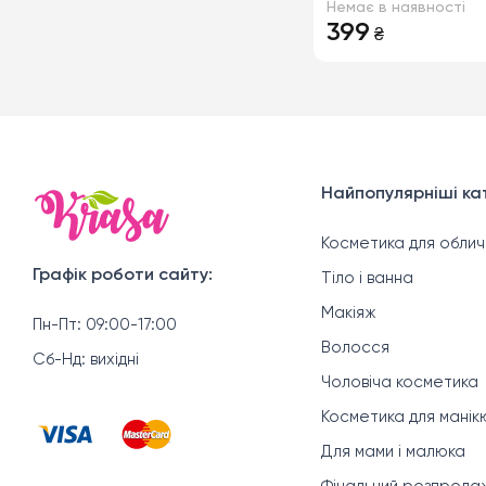
Немає в наявності
цукром, олією аво
399
₴
жожоба SPF 20 Dar
Найпопулярніші кат
Косметика для облич
Графік роботи сайту:
Тіло і ванна
Макіяж
Пн-Пт: 09:00-17:00
Волосся
Сб-Нд: вихідні
Чоловіча косметика
Косметика для мані
Для мами і малюка