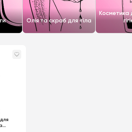
Косметика д
ти
Олія та скраб для тіла
гіг
 для
ka
 з кето-