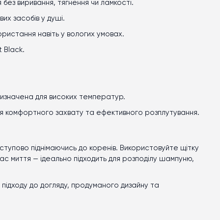
без виривання, тягнення чи ламкості.
их засобів у душі.
ристання навіть у вологих умовах.
t Black
.
ризначена для високих температур.
 для комфортного захвату та ефективного розплутування.
поступово піднімаючись до коренів. Використовуйте щітку
 час миття — ідеально підходить для розподілу шампуню,
 підходу до догляду, продуманого дизайну та