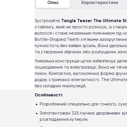
Опис
Характеристики
Зустрічайте
Tangle Teezer The Ultimate St
стайлінгу, який не просто розчісує, а ство
волосся і стане незамінним помічником під ч
Bottle-Shaped Teeth з м’якими заокруглення
пухнастість без зайвих зусиль. Вона ідеаль
та створення зібраних або розпущених зачіс
Унікальна конструкція щітки забезпечує дел
пошкодження та електризації. Вона не тягне
локон. Компактна, ергономічна форма зручно
додає стриманої елегантності. The Ultimate 
без складних маніпуляцій.
Особливості:
Розроблений спеціально для тонкого, сух
Запатентовані 325 гнучких дворівневих зубц
розгладження кутикули.