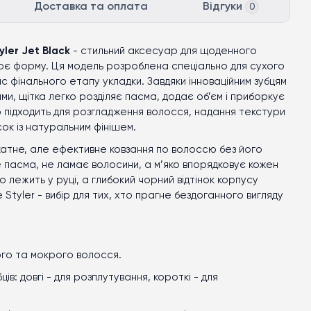
Доставка та оплата
Відгуки
0
yler Jet Black
- стильний аксесуар для щоденного
рює форму. Ця модель розроблена спеціально для сухого
ас фінального етапу укладки. Завдяки інноваційним зубцям
ми, щітка легко розділяє пасма, додає об’єм і приборкує
но підходить для розгладження волосся, надання текстури
ок із натуральним фінішем.
ікатне, але ефективне ковзання по волоссю без його
 пасма, не ламає волосини, а м’яко впорядковує кожен
 лежить у руці, а глибокий чорний відтінок корпусу
Styler - вибір для тих, хто прагне бездоганного вигляду
ого та мокрого волосся.
ів: довгі - для розплутування, короткі - для