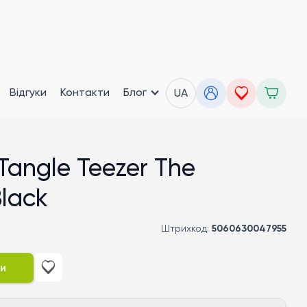
Відгуки
Контакти
Блог
UA
Tangle Teezer The
Black
Штрихкод:
5060630047955
ти