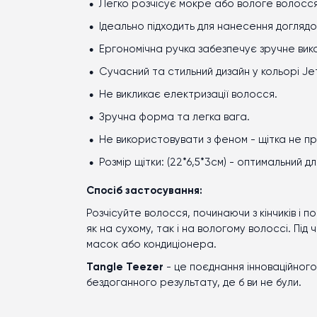
Легко розчісує мокре або вологе волосся 
Ідеально підходить для нанесення доглядов
Ергономічна ручка забезпечує зручне вико
Сучасний та стильний дизайн у кольорі
Je
Не викликає електризації волосся.
Зручна форма та легка вага.
Не використовувати з феном - щітка не п
Розмір щітки: (22*6,5*3см) - оптимальний
Спосіб застосування:
Розчісуйте волосся, починаючи з кінчиків і 
як на сухому, так і на вологому волоссі. Під
масок або кондиціонера.
Tangle Teezer
- це поєднання інноваційного
бездоганного результату, де б ви не були.