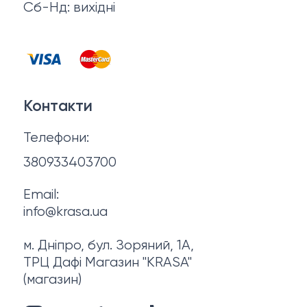
Відгуки
Сб-Нд: вихідні
Чоловіча косметика
Контакти
Косметика для манікюру та педикюру
Договір оферти
Для мами і малюка
Контакти
Політика конфіденційності
Фінальний розпродаж
Телефони:
Про нас
380933403700
Email:
info@krasa.ua
м. Дніпро, бул. Зоряний, 1А,
ТРЦ Дафі Магазин "KRASA"
(магазин)