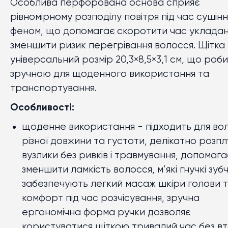
Особлива перфорована основа сприяє
рівномірному розподілу повітря під час сушінн
феном, що допомагає скоротити час укладан
зменшити ризик перегрівання волосся. Щітка
універсальний
розмір 20,3×8,5×3,1 см
, що робит
зручною для щоденного використання та
транспортування.
Особливості:
щоденне використання
- підходить для во
різної довжини та густоти, делікатно розпл
вузлики без ривків і травмування, допомага
зменшити ламкість волосся, м’які гнучкі зуб
забезпечують легкий масаж шкіри голови 
комфорт під час розчісування, зручна
ергономічна форма ручки дозволяє
користуватися щіткою тривалий час без в