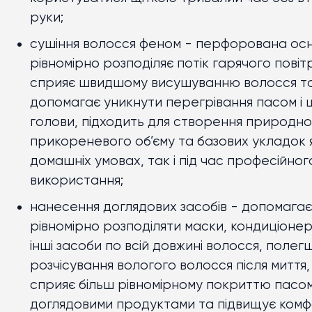
руки;
сушіння волосся феном
- перфорована ос
рівномірно розподіляє потік гарячого повітр
сприяє швидшому висушуванню волосся т
допомагає уникнути перегрівання пасом і 
голови, підходить для створення природно
прикореневого об’єму та базових укладок 
домашніх умовах, так і під час професійног
використання;
нанесення доглядових засобів
- допомагає
рівномірно розподіляти маски, кондиціонер
інші засоби по всій довжині волосся, полег
розчісування вологого волосся після миття,
сприяє більш рівномірному покриттю пасо
доглядовими продуктами та підвищує ком