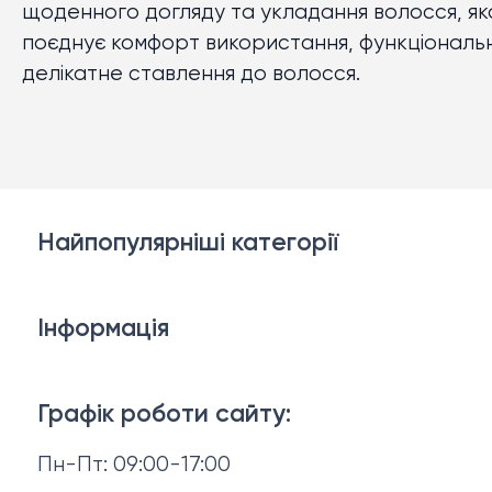
щоденного догляду та укладання волосся, як
поєднує комфорт використання, функціональні
делікатне ставлення до волосся.
Найпопулярніші категорії
Косметика для обличчя
Інформація
Тіло і ванна
Доставка й оплата
Макіяж
Графік роботи сайту:
Повернення й обмін
Пн-Пт: 09:00-17:00
Волосся