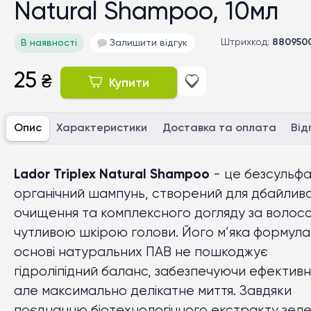
Natural Shampoo, 10мл
Штрихкод:
880950
В наявності
Залишити відгук
25
₴
Купити
Опис
Характеристики
Доставка та оплата
Від
Lador Triplex Natural Shampoo
- це безсульф
органічний шампунь, створений для дбайлив
очищення та комплексного догляду за волосс
чутливою шкірою голови. Його м’яка формула
основі натуральних ПАВ не пошкоджує
гідроліпідний баланс, забезпечуючи ефективн
але максимально делікатне миття. Завдяки
поєднанню біотехнологічного екстракту зел