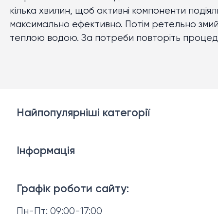
кілька хвилин, щоб активні компоненти подіял
максимально ефективно. Потім ретельно зми
теплою водою. За потреби повторіть процед
Найпопулярніші категорії
Косметика для обличчя
Інформація
Тіло і ванна
Доставка й оплата
Макіяж
Графік роботи сайту:
Повернення й обмін
Пн-Пт: 09:00-17:00
Волосся