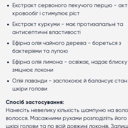
Екстракт сервоного пекучого перцю - акти
кровообіг і стимулює ріст
Екстракт куркуми - має протизапальні та
антисептичні властивості
Ефірна олія чайного дерева - бореться з
бактеріями та лупою
Ефірна олія лимона - освіжає, надає блиску
зміцнює локони
Олія лаванди - заспокоює й балансує стан
шкіри голови
Спосіб застосування:
Нанесіть невелику кількість шампуню на вол
волосся. Масажними рухами розподіліть його
шкірі голови та по всій довжині локонів. Зали