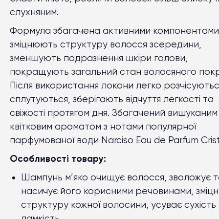
слухняним.
Формула збагачена активними компонентами,
зміцнюють структуру волосся зсередини,
зменшують подразнення шкіри голови,
покращують загальний стан волосяного покр
Після використання локони легко розчісуютьс
сплутуються, зберігають відчуття легкості та
свіжості протягом дня. Збагачений вишуканим
квітковим ароматом з нотами популярної
парфумованої води Narciso Eau de Parfum Crist
Особливості товару:
Шампунь м’яко очищує волосся, зволожує т
насичує його корисними речовинами, зміц
структуру кожної волосини, усуває сухість
ламкість.