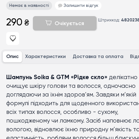
Немає в наявності
Залишити відгук
290
Штрихкод:
482023
₴
Очікується
Опис
Характеристики
Доставка та оплата
Від
Шампунь Soika & GTM «Рідке скло»
делікатно
очищує шкіру голови та волосся, одночасно
доглядаючи за їхнім здоров’ям. Завдяки м’якій
формулі підходить для щоденного використа
всіх типах волосся, особливо - сухому,
пошкодженому чи ламкому. Засіб наповнює л
вологою, відновлює їхню природну м’якість т
еластичність, роблячи волосся більш блискучи