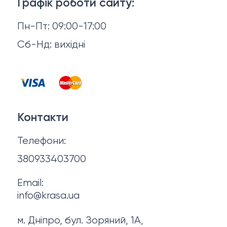
Макіяж
Графік роботи сайту:
Повернення й обмін
Пн-Пт: 09:00-17:00
Волосся
Відгуки
Сб-Нд: вихідні
Чоловіча косметика
Контакти
Косметика для манікюру та педикюру
Договір оферти
Для мами і малюка
Контакти
Політика конфіденційності
Фінальний розпродаж
Телефони:
Про нас
380933403700
Email:
info@krasa.ua
м. Дніпро, бул. Зоряний, 1А,