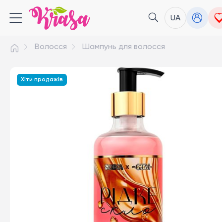
UA
Волосся
Шампунь для волосся
Хіти продажів