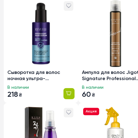
Сыворотка для волос
Ампула для волос Jigo
ночная ультра-
Signature Professional
увлажняющая REVUELE с
Black Bean Hair Ampoul
В наличии
В наличии
гиалуроновой кислотой,
экстрактом черных со
218
60
₴
₴
150мл
бобов, 13мл
Акция