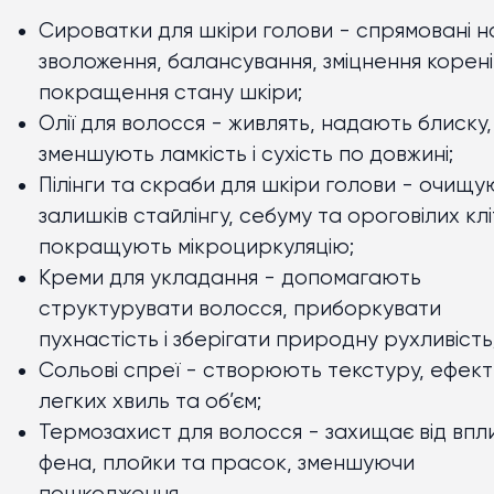
Сироватки для шкіри голови - спрямовані н
зволоження, балансування, зміцнення корені
покращення стану шкіри;
Олії для волосся - живлять, надають блиску,
зменшують ламкість і сухість по довжині;
Пілінги та скраби для шкіри голови - очищу
залишків стайлінгу, себуму та ороговілих клі
покращують мікроциркуляцію;
Креми для укладання - допомагають
структурувати волосся, приборкувати
пухнастість і зберігати природну рухливість
Сольові спреї - створюють текстуру, ефект
легких хвиль та об’єм;
Термозахист для волосся - захищає від впл
фена, плойки та прасок, зменшуючи