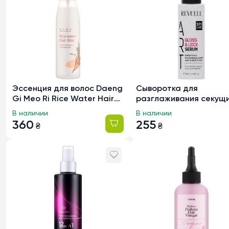
Эссенция для волос Daeng
Сыворотка для
Gi Meo Ri Rice Water Hair
разглаживания секущ
Mist с рисовым
кончиков Revuele Art G
В наличии
В наличии
ферментным комплексом,
Lock с блестками, 100м
360
255
₴
₴
100мл