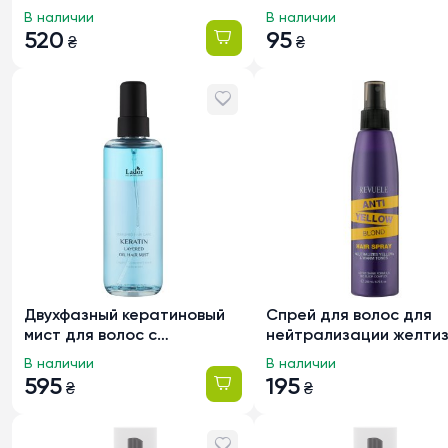
150 мл
восстанавливающая д
В наличии
В наличии
поврежденных волос L
520
95
₴
₴
Snail Sleeping Hair Am
Двухфазный кератиновый
Спрей для волос для
мист для волос с
нейтрализации желти
комплексом масел Lador
Revuele Anti-Yellow Blo
В наличии
В наличии
Keratin Layered Oil Hair
200мл
595
195
₴
₴
Mist, 130 мл