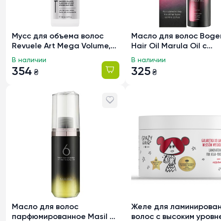
Мусс для объема волос
Масло для волос Boge
Revuele Art Mega Volume,
Hair Oil Marula Oil с
150мл
экстрактом марулы B
В наличии
В наличии
№004, 60мл
354
325
₴
₴
Масло для волос
Желе для ламинирова
парфюмированное Masil 6
волос с высоким уровн