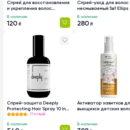
Спрей для восстановления
Спрей-уход для волос
и укрепления волос
несмываемый 5в1 Ellips 
Revuele Total Repair Hair
Vitamin с протеинами,
В наличии
В наличии
Spray, 200мл
120
280
₴
₴
Спрей-защита Deeply
Активатор завитков д
Protecting Hair Spray 10 In 1
вьющихся детских вол
(1 отзыв)
для волос, 200мл
HiSkin Kids Curly, 150мл
В наличии
В наличии