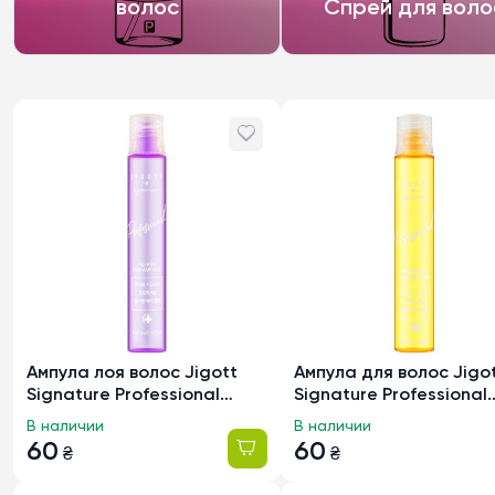
волос
Спрей для воло
Ампула лоя волос Jigott
Ампула для волос Jigo
Signature Professional
Signature Professional
Keratin Hair Ampoule с
Probiotics Hair Ampoule
В наличии
В наличии
кератином, 13мл
пробиотиками, 13мл
60
60
₴
₴