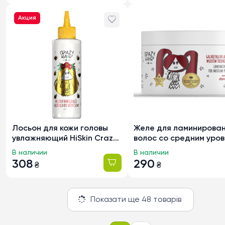
Акция
Лосьон для кожи головы
Желе для ламинирова
увлажняющий HiSkin Crazy
волос со средним уро
Hair Honey, 100мл
пористости HiSkin Cra
В наличии
В наличии
Hair с ароматом Вишня
308
290
₴
₴
300мл
Показати ще 48 товарів