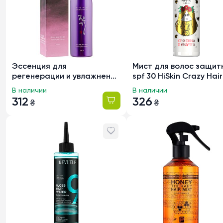
Эссенция для
Мист для волос защит
регенерации и увлажнения
spf 30 HiSkin Crazy Hair
волос Daeng Gi Meo Ri
Honey, 100мл
В наличии
В наличии
Vitalizing Hair Essence,
312
326
₴
₴
100мл