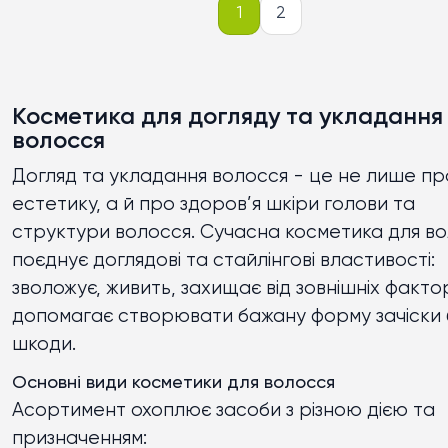
1
2
Косметика для догляду та укладання
волосся
Догляд та укладання волосся - це не лише пр
естетику, а й про здоров’я шкіри голови та
структури волосся. Сучасна косметика для в
поєднує доглядові та стайлінгові властивості:
зволожує, живить, захищає від зовнішніх фактор
допомагає створювати бажану форму зачіски 
шкоди.
Основні види косметики для волосся
Асортимент охоплює засоби з різною дією та
призначенням: