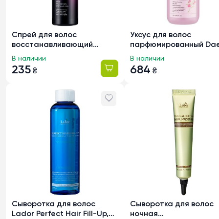
Спрей для волос
Уксус для волос
восстанавливающий
парфюмированный Da
Bogenia Professional
Gi Meo Ri Doori Cosmet
В наличии
В наличии
Restorative Spray 12в1
Mellow, 120мл
235
684
₴
₴
BG407, 250мл
Сыворотка для волос
Сыворотка для волос
Lador Perfect Hair Fill-Up,
ночная