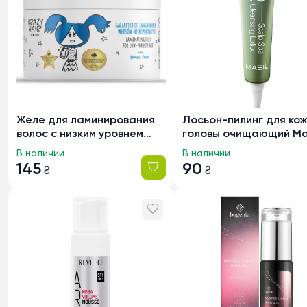
Желе для ламинирования
Лосьон-пилинг для ко
волос с низким уровнем
головы очищающий Ma
пористости HiSkin Crazy
12 Scalp Spa Cleansing
В наличии
В наличии
Hair с ароматом Лесные
Lotion, 15 мл
145
90
₴
₴
фрукты, 300мл