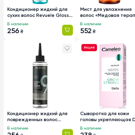
Кондиционер жидкий для
Мист для увлажнения
сухих волос Revuele Gloss
волос «Медовая терап
Hair Water с гиалуроновой
Daeng Gi Meo Ri Honey
В наличии
В наличии
кислотой, 220мл
Therapy с пчелиным
256
552
₴
₴
маточным молочком, 25
Акция
Кондиционер жидкий для
Сыворотка для кожи
поврежденных волос
головы укрепляющая D
Revuele Gloss Hair Water с
Cameleo Expert Grow
В наличии
В наличии
гидролизованным
Strong с экстрактом