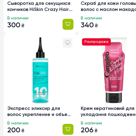
Сыворотка для секущихся
Скраб для кожи головы
кончиков HiSkin Crazy Hair с
волос с маслом макад
ароматом Инжир, 50мл
и кератином Mr.Scrubb
В наличии
В наличии
Hair Scrub Macadamia O
300
340
₴
₴
250г
Распродажа
Экспресс эликсир для
Крем кератиновий для
волос укрепление и объем
укладання пошкоджен
Soika «Зеркальная вода»,
волосся Delia Camele
В наличии
В наличии
200мл
Smooth & Shine 60 sec,
200
206
₴
₴
250мл