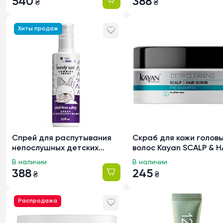
540
388
₴
₴
Хиты продаж
Спрей для распутывания
Скраб для кожи головы
непослушных детских
волос Kayan SCALP & H
волос HiSkin Kids Unruly,
SCRUB миндальный, 30
В наличии
В наличии
150мл
388
245
₴
₴
Распродажа