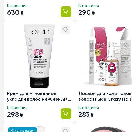
Salon Lactobacillus
пористости HiSkin Cra
В наличии
В наличии
Moisture увлажнение и
Hair с ароматом Мали
630
290
₴
₴
эластичность, 66мл
300мл
Крем для мгновенной
Лосьон для кожи голов
укладки волос Revuele Art
волос HiSkin Crazy Hair
Styling, 150мл
ароматом Лаванды, 1
В наличии
В наличии
298
283
₴
₴
Хиты продаж