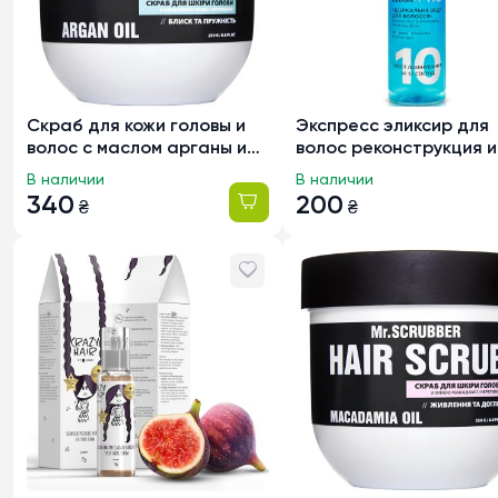
Скраб для кожи головы и
Экспресс эликсир для
волос с маслом арганы и
волос реконструкция и
кератином Mr.Scrubber Hair
увлажнение Soika
В наличии
В наличии
Scrub Argan Oill, 250г
«Зеркальная вода», 2
340
200
₴
₴