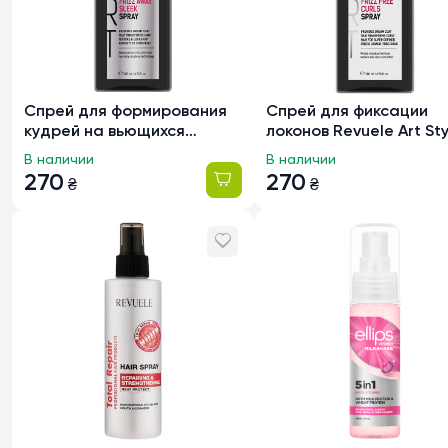
Спрей для формирования
Спрей для фиксации
кудрей на вьющихся
локонов Revuele Art Sty
волосах Revuele Art Frizz
200мл
В наличии
В наличии
Free Curls, 200мл
270
270
₴
₴