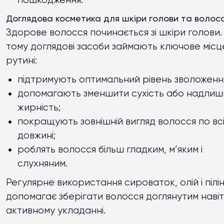
пошкодження.
Доглядова косметика для шкіри голови та волос
Здорове волосся починається зі шкіри голови
тому доглядові засоби займають ключове місц
рутині:
підтримують оптимальний рівень зволоженн
допомагають зменшити сухість або надлиш
жирність;
покращують зовнішній вигляд волосся по вс
довжині;
роблять волосся більш гладким, м’яким і
слухняним.
Регулярне використання сироваток, олій і пілін
допомагає зберігати волосся доглянутим наві
активному укладанні.