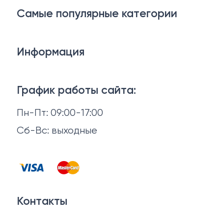
Самые популярные категории
Косметика для лица
Информация
Тело и ванная
Доставка и оплата
Макияж
График работы сайта:
Возврат и обмен
Пн-Пт: 09:00-17:00
Волосы
Отзывы
Сб-Вс: выходные
Косметика для мужчин
Контакты
Косметика для маникюра и педикюра
Договор оферты
Для мамы и ребенка
Контакты
Политика конфиденциальности
Финальная распродажа