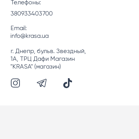
Телефоны:
О нас
380933403700
Email:
info@krasa.ua
г. Днепр, бульв. Звездный,
1А, ТРЦ Дафи Магазин
"KRASA" (магазин)