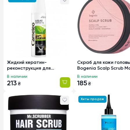
Жидкий кератин-
Скраб для кожи голов
реконструкция для
Bogenia Scalp Scrub M
поврежденных волос Delia
Oil с маслом марулы 
В наличии
В наличии
Cameleo BB Anti Damage,
№006, 250мл
213
185
₴
₴
150мл
Хиты продаж