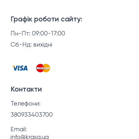
Тіло і ванна
Доставка й оплата
Макіяж
Графік роботи сайту:
Повернення й обмін
Пн-Пт: 09:00-17:00
Волосся
Відгуки
Сб-Нд: вихідні
Чоловіча косметика
Контакти
Косметика для манікюру та педикюру
Договір оферти
Для мами і малюка
Контакти
Політика конфіденційності
Фінальний розпродаж
Телефони:
Про нас
380933403700
Email:
info@krasa.ua