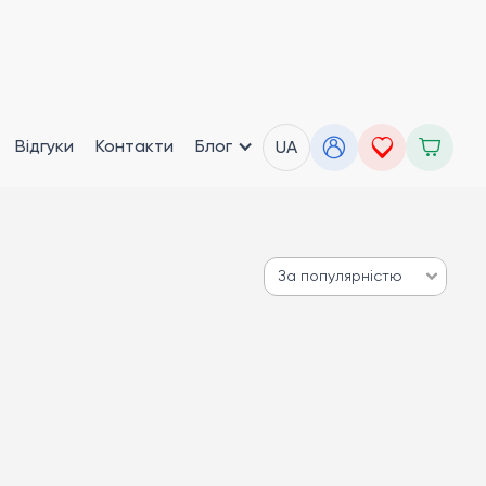
Відгуки
Контакти
Блог
UA
За популярністю
За популярністю
Від дешевих до дорогих
Від дорогих до дешевих