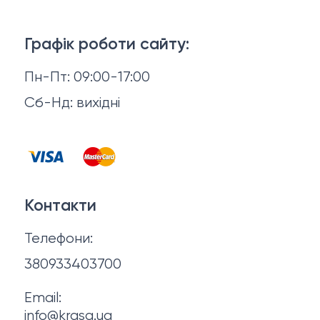
Тіло і ванна
Доставка й оплата
Макіяж
Графік роботи сайту:
Повернення й обмін
Пн-Пт: 09:00-17:00
Волосся
Відгуки
Сб-Нд: вихідні
Чоловіча косметика
Контакти
Косметика для манікюру та педикюру
Договір оферти
Для мами і малюка
Контакти
Політика конфіденційності
Фінальний розпродаж
Телефони:
Про нас
380933403700
Email:
info@krasa.ua