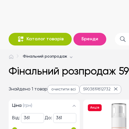
Каталог товарів
Бренди
Фінальний розпродаж
Фінальний розпродаж 59
Знайдено 1 товар
очистити всі
5903819812732
Ціна
(грн)
Акція
Від:
До: