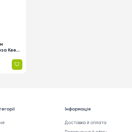
ем
esa Keep
ht, 33г
егорії
Інформація
чя
Доставка й оплата