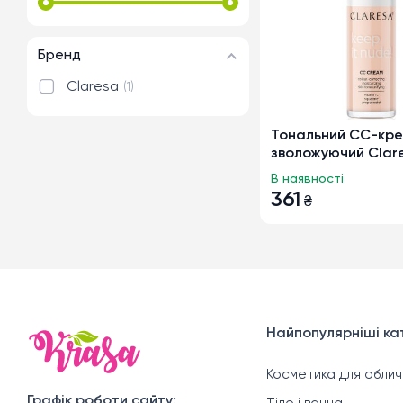
Бренд
Claresa
1
Тональний СС-кр
зволожуючий Clar
It Nude! тон 101 Lig
В наявності
361
₴
Найпопулярніші кат
Косметика для облич
Графік роботи сайту: