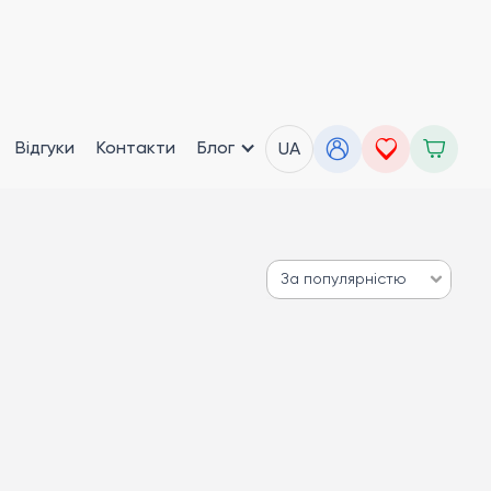
Відгуки
Контакти
Блог
UA
За популярністю
За популярністю
Від дешевих до дорогих
Від дорогих до дешевих