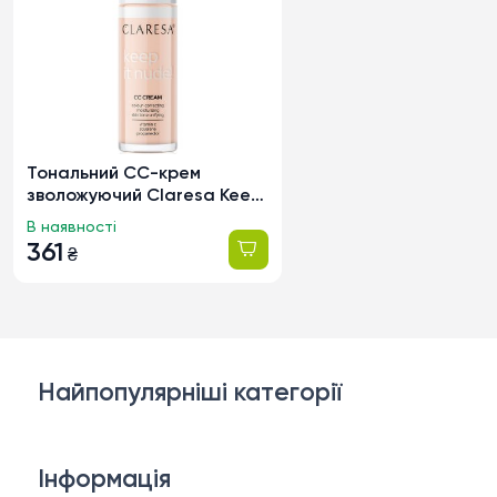
Тональний СС-крем
зволожуючий Claresa Keep
It Nude! тон 101 Light, 33г
В наявності
361
₴
Найпопулярніші категорії
Косметика для обличчя
Інформація