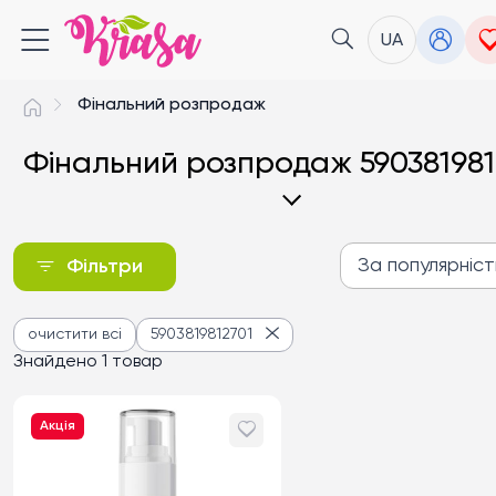
UA
Фінальний розпродаж
Фінальний розпродаж 590381981
За популярніс
Фільтри
За популярністю
очистити всі
5903819812701
Від дешевих до дороги
Знайдено 1 товар
Від дорогих до дешев
Акція