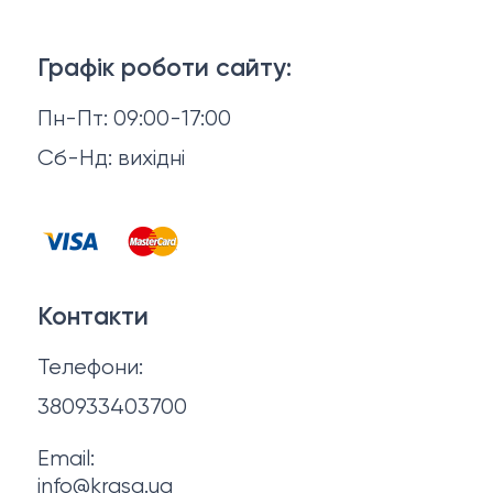
Тіло і ванна
Доставка й оплата
Макіяж
Графік роботи сайту:
Повернення й обмін
Пн-Пт: 09:00-17:00
Волосся
Відгуки
Сб-Нд: вихідні
Чоловіча косметика
Контакти
Косметика для манікюру та педикюру
Договір оферти
Для мами і малюка
Контакти
Політика конфіденційності
Фінальний розпродаж
Телефони:
Про нас
380933403700
Email:
info@krasa.ua