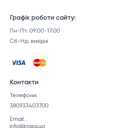
Тіло і ванна
Доставка й оплата
Макіяж
Графік роботи сайту:
Повернення й обмін
Пн-Пт: 09:00-17:00
Волосся
Відгуки
Сб-Нд: вихідні
Чоловіча косметика
Контакти
Косметика для манікюру та педикюру
Договір оферти
Для мами і малюка
Контакти
Політика конфіденційності
Фінальний розпродаж
Телефони:
Про нас
380933403700
Email:
info@krasa.ua