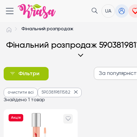
UA
Фінальний розпродаж
Фінальний розпродаж 590381981
За популярніс
Фільтри
За популярністю
очистити всі
5903819811582
Від дешевих до дороги
Знайдено 1 товар
Від дорогих до дешев
Акція