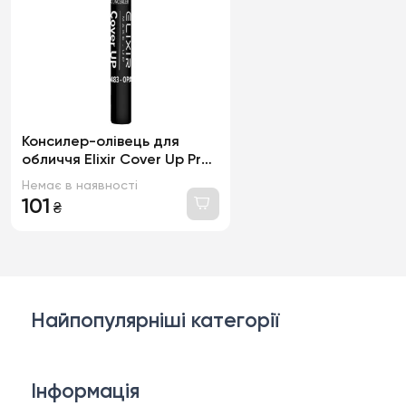
Консилер-олівець для
обличчя Elixir Cover Up Pro.
тон 483 Opal, 2.5г
Немає в наявності
101
₴
Найпопулярніші категорії
Косметика для обличчя
Інформація