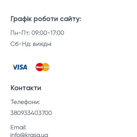
Тіло і ванна
Доставка й оплата
Макіяж
Графік роботи сайту:
Повернення й обмін
Пн-Пт: 09:00-17:00
Волосся
Відгуки
Сб-Нд: вихідні
Чоловіча косметика
Контакти
Косметика для манікюру та педикюру
Договір оферти
Для мами і малюка
Контакти
Політика конфіденційності
Фінальний розпродаж
Телефони:
Про нас
380933403700
Email:
info@krasa.ua