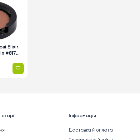
ві Elixir
in #817
 4г
егорії
Інформація
чя
Доставка й оплата