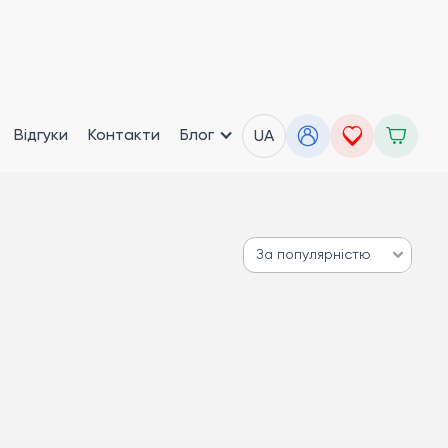
Відгуки
Контакти
Блог
UA
За популярністю
За популярністю
Від дешевих до дорогих
Від дорогих до дешевих