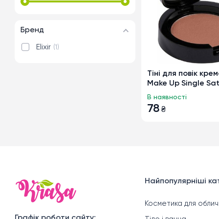
Бренд
Elixir
1
Тіні для повік кремо
Make Up Single Sat
324 Familiar Beige,
В наявності
78
₴
Найпопулярніші кат
Косметика для облич
Графік роботи сайту: