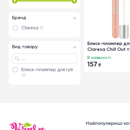
Бренд
Claresa
1
Блиск-плампер дл
Вид товару
Claresa Chill Out т
Of Gear, 5мл
В наявності
157
₴
Блиск-плампер для губ
1
Найпопулярніші кат