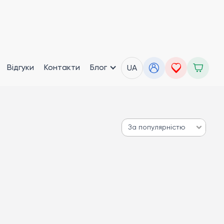
Відгуки
Контакти
Блог
UA
За популярністю
За популярністю
Від дешевих до дорогих
Від дорогих до дешевих