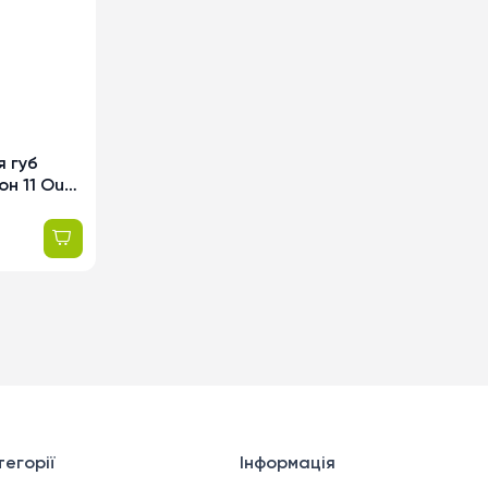
я губ
он 11 Out
егорії
Інформація