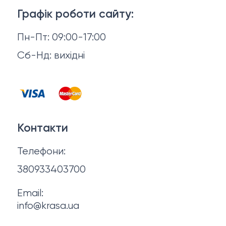
Доставка й оплата
Макіяж
Графік роботи сайту:
Повернення й обмін
Пн-Пт: 09:00-17:00
Волосся
Відгуки
Сб-Нд: вихідні
Чоловіча косметика
Контакти
Косметика для манікюру та педикюру
Договір оферти
Для мами і малюка
Контакти
Політика конфіденційності
Фінальний розпродаж
Телефони:
Про нас
380933403700
Email:
info@krasa.ua