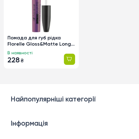
Помада для губ рідка
Florelle Gloss&Matte Long
Lasting тон 03, 6мл
В наявності
228
₴
Найпопулярніші категорії
Косметика для обличчя
Інформація
Тіло і ванна