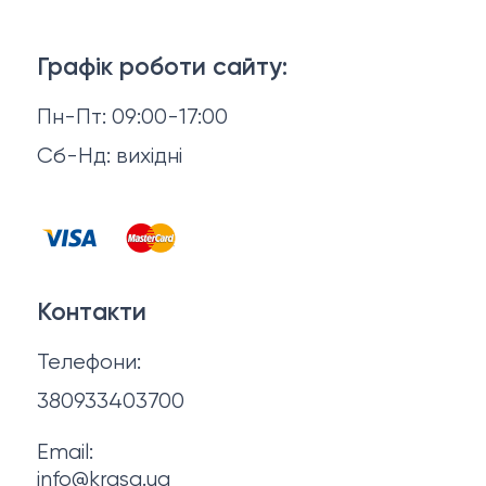
Тіло і ванна
Доставка й оплата
Макіяж
Графік роботи сайту:
Повернення й обмін
Пн-Пт: 09:00-17:00
Волосся
Відгуки
Сб-Нд: вихідні
Чоловіча косметика
Контакти
Косметика для манікюру та педикюру
Договір оферти
Для мами і малюка
Контакти
Політика конфіденційності
Фінальний розпродаж
Телефони:
Про нас
380933403700
Email:
info@krasa.ua