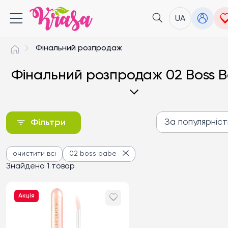
UA
Фінальний розпродаж
Фінальний розпродаж 02 Boss 
За популярніс
Фільтри
За популярністю
очистити всі
02 boss babe
Від дешевих до дороги
Знайдено 1 товар
Від дорогих до дешев
Акція