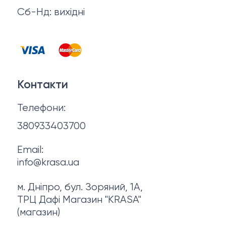
Відгуки
Сб-Нд: вихідні
Чоловіча косметика
Контакти
Косметика для манікюру та педикюру
Договір оферти
Для мами і малюка
Контакти
Політика конфіденційності
Фінальний розпродаж
Телефони:
Про нас
380933403700
Email:
info@krasa.ua
м. Дніпро, бул. Зоряний, 1А,
ТРЦ Дафі Магазин "KRASA"
(магазин)