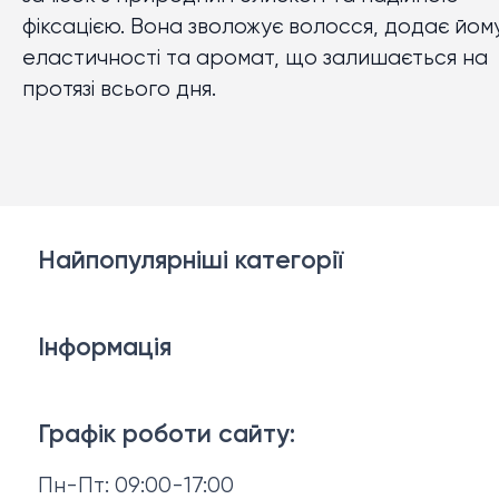
фіксацією. Вона зволожує волосся, додає йом
еластичності та аромат, що залишається на
протязі всього дня.
Найпопулярніші категорії
Косметика для обличчя
Інформація
Тіло і ванна
Доставка й оплата
Макіяж
Графік роботи сайту:
Повернення й обмін
Пн-Пт: 09:00-17:00
Волосся