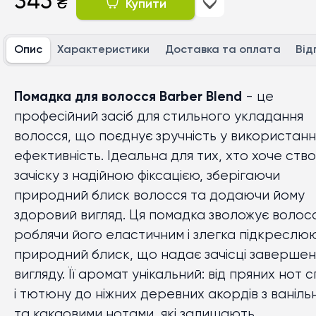
345
₴
Купити
Опис
Характеристики
Доставка та оплата
Від
Помадка для волосся Barber Blend
- це
професійний засіб для стильного укладання
волосся, що поєднує зручність у використанн
ефективність. Ідеальна для тих, хто хоче ств
зачіску з надійною фіксацією, зберігаючи
природний блиск волосся та додаючи йому
здоровий вигляд. Ця помадка зволожує волосс
роблячи його еластичним і злегка підкреслю
природний блиск, що надає зачісці заверше
вигляду. Її аромат унікальний: від пряних нот с
і тютюну до ніжних деревних акордів з ваніль
та какаовими нотами, які залишають