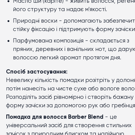
Масло ши (каріте)
- живить волосся, реге
його структуру та надає м'якості.
Природні воски
- допомагають забезпечи
стійку фіксацію і підтримують форму зачіски
Парфумована композиція
- складається з
пряних, деревних і ванільних нот, що дару
волоссю легкий аромат протягом дня.
Спосіб застосування:
Невелику кількість помадки розітріть у долоня
потім нанесіть на чисте сухе або вологе воло
Розподіліть засіб рівномірно і створіть бажану
форму зачіски за допомогою рук або гребінця
Помадка для волосся Barber Blend
- це
універсальний засіб для створення стильних
зачісок з природним блиском та надійною