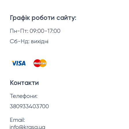
Тіло і ванна
Доставка й оплата
Макіяж
Графік роботи сайту:
Повернення й обмін
Пн-Пт: 09:00-17:00
Волосся
Відгуки
Сб-Нд: вихідні
Чоловіча косметика
Контакти
Косметика для манікюру та педикюру
Договір оферти
Для мами і малюка
Контакти
Політика конфіденційності
Фінальний розпродаж
Телефони:
Про нас
380933403700
Email:
info@krasa.ua