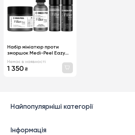
Набір мініатюр проти
зморшок Medi-Peel Eazy
Filler Multi Care Kit
Немає в наявності
1 350
₴
Найпопулярніші категорії
Косметика для обличчя
Інформація