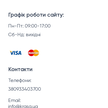
Тіло і ванна
Доставка й оплата
Макіяж
Графік роботи сайту:
Повернення й обмін
Пн-Пт: 09:00-17:00
Волосся
Відгуки
Сб-Нд: вихідні
Чоловіча косметика
Контакти
Косметика для манікюру та педикюру
Договір оферти
Для мами і малюка
Контакти
Політика конфіденційності
Фінальний розпродаж
Телефони:
Про нас
380933403700
Email:
info@krasa.ua