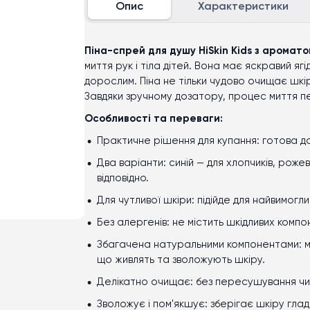
Опис
Характеристики
Піна-спрей для душу HiSkin Kids з аромато
миття рук і тіла дітей. Вона має яскравий я
дорослим. Піна не тільки чудово очищає шкіру
Завдяки зручному дозатору, процес миття 
Особливості та переваги:
Практичне рішення для купання: готова до
Два варіанти: синій — для хлопчиків, роже
відповідно.
Для чутливої шкіри: підійде для найвимогли
Без алергенів: не містить шкідливих компон
Збагачена натуральними компонентами: ми
що живлять та зволожують шкіру.
Делікатно очищає: без пересушування чи
Зволожує і пом'якшує: зберігає шкіру гла