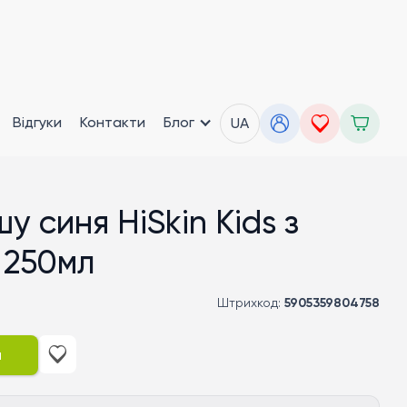
Відгуки
Контакти
Блог
UA
у синя HiSkin Kids з
 250мл
Штрихкод:
5905359804758
и