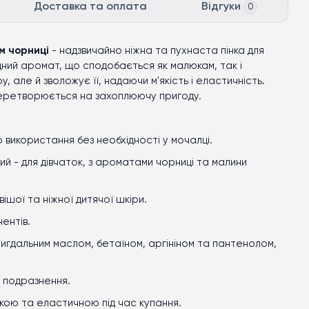
Доставка та оплата
Відгуки
0
м чорниці
- надзвичайно ніжна та пухнаста пінка для
гідний аромат, що сподобається як малюкам, так і
, але й зволожує її, надаючи м'якість і еластичність.
перетворюється на захоплюючу пригоду.
 використання без необхідності у мочалці.
вий
-
для дівчаток, з ароматами чорниці та малини
вішої та ніжної дитячої шкіри.
ентів.
гдальним маслом, бетаїном, аргініном та пантенолом,
 подразнення.
дкою та еластичною під час купання.