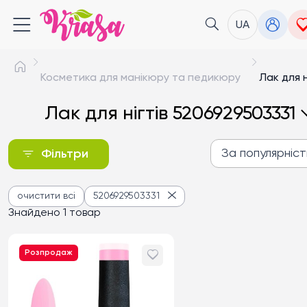
UA
Косметика для манікюру та педикюру
Лак для н
Лак для нігтів 5206929503331
За популярніс
Фільтри
За популярністю
очистити всі
5206929503331
Від дешевих до дороги
Знайдено 1 товар
Від дорогих до дешев
Розпродаж