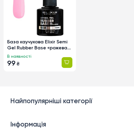
База каучукова Elixir Semi
Gel Rubber Base «рожева
емаль» 1038, 8мл
В наявності
99
₴
Найпопулярніші категорії
Косметика для обличчя
Інформація
Тіло і ванна