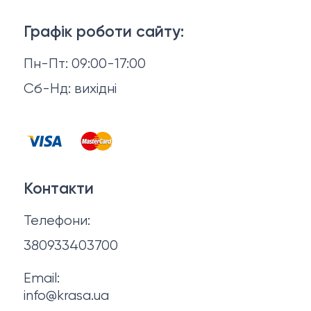
Доставка й оплата
Макіяж
Графік роботи сайту:
Повернення й обмін
Пн-Пт: 09:00-17:00
Волосся
Відгуки
Сб-Нд: вихідні
Чоловіча косметика
Контакти
Косметика для манікюру та педикюру
Договір оферти
Для мами і малюка
Контакти
Політика конфіденційності
Фінальний розпродаж
Телефони:
Про нас
380933403700
Email:
info@krasa.ua