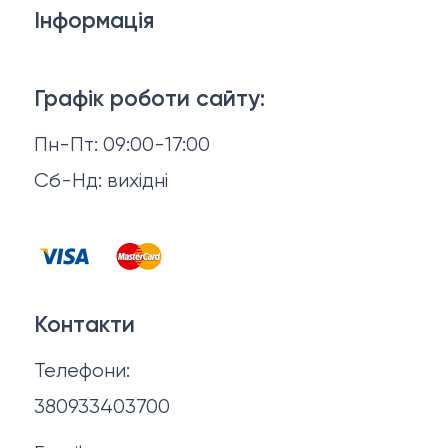
Інформація
Тіло і ванна
Доставка й оплата
Макіяж
Графік роботи сайту:
Повернення й обмін
Пн-Пт: 09:00-17:00
Волосся
Відгуки
Сб-Нд: вихідні
Чоловіча косметика
Контакти
Косметика для манікюру та педикюру
Договір оферти
Для мами і малюка
Контакти
Політика конфіденційності
Фінальний розпродаж
Телефони:
Про нас
380933403700