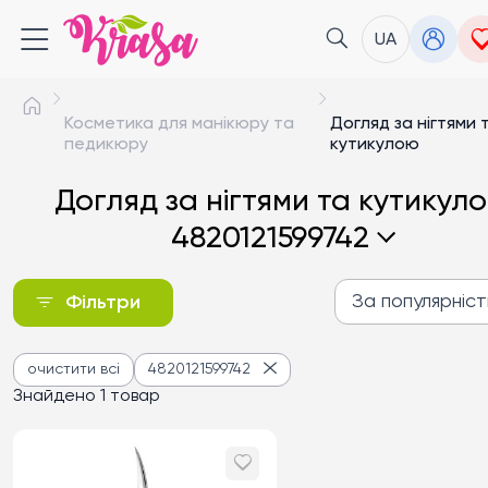
UA
Косметика для манікюру та
Догляд за нігтями 
педикюру
кутикулою
Догляд за нігтями та кутикул
4820121599742
За популярніс
Фільтри
За популярністю
очистити всі
4820121599742
Від дешевих до дороги
Знайдено 1 товар
Від дорогих до дешев