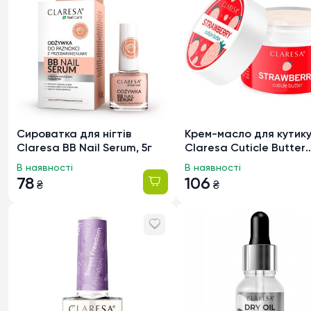
Сироватка для нігтів
Крем-масло для кутик
Claresa BB Nail Serum, 5г
Claresa Cuticle Butter
Strawberry з запахом
В наявності
В наявності
полуниці, 13г
78
106
₴
₴