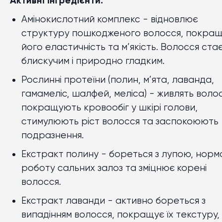
Активні інгредієнти:
Амінокислотний комплекс
- відновлює
структуру пошкодженого волосся, покра
його еластичність та м’якість. Волосся ста
блискучим і природно гладким.
Рослинні протеїни
(полин, м’ята, лаванда,
гамамеліс, шалфей, меліса) - живлять волос
покращують кровообіг у шкірі голови,
стимулюють ріст волосся та заспокоюють
подразнення.
Екстракт полину
- бореться з лупою, норма
роботу сальних залоз та зміцнює корені
волосся.
Екстракт лаванди
- активно бореться з
випадінням волосся, покращує їх текстуру,