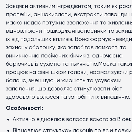
Завдяки активним інгредієнтам, таким як росл
протеїни, амінокислоти, екстракти лаванди і м
маска надає потужне зволоження та живленн
відновлюючи пошкоджені волосинки та захи
їх від подальших впливів. Вона формує невид
захисну оболонку, яка запобігає ламкості та
виникненню посічених кінчиків, одночасно
борючись із сухістю та тьмяністю.Маска тако
працює на рівні шкіри голови, нормалізуючи 
баланс, зменшуючи жирність та усуваючи
запалення, що дозволяє стимулювати ріст
здорового волосся та запобігти їх випадінню.
Особливості:
Активно відновлює волосся всього за 8 сек
Відновлює структуру локонів по всій довжин