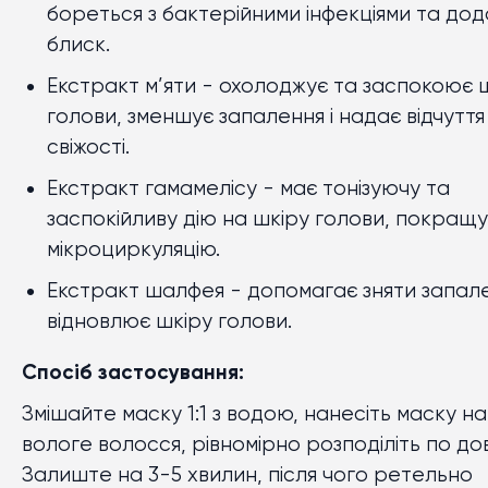
бореться з бактерійними інфекціями та дод
блиск.
Екстракт м’яти
- охолоджує та заспокоює 
голови, зменшує запалення і надає відчуття
свіжості.
Екстракт гамамелісу
- має тонізуючу та
заспокійливу дію на шкіру голови, покращу
мікроциркуляцію.
Екстракт шалфея
- допомагає зняти запале
відновлює шкіру голови.
Спосіб застосування:
Змішайте маску 1:1 з водою, нанесіть маску на
вологе волосся, рівномірно розподіліть по дов
Залиште на 3-5 хвилин, після чого ретельно