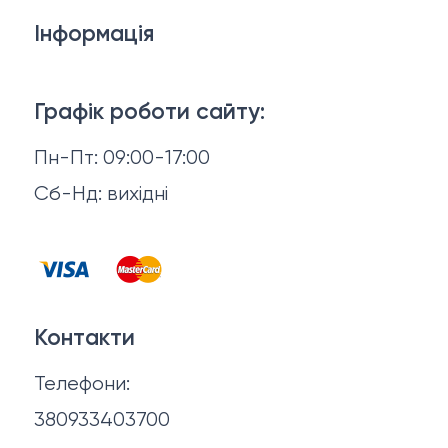
Косметика для обличчя
Інформація
Тіло і ванна
Доставка й оплата
Макіяж
Графік роботи сайту:
Повернення й обмін
Пн-Пт: 09:00-17:00
Волосся
Відгуки
Сб-Нд: вихідні
Чоловіча косметика
Контакти
Косметика для манікюру та педикюру
Договір оферти
Для мами і малюка
Контакти
Політика конфіденційності
Фінальний розпродаж
Телефони:
Про нас
380933403700