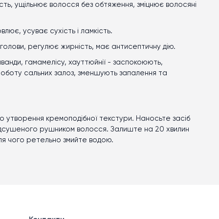
ть, ущільнює волосся без обтяження, зміцнює волосяні
овлює, усуває сухість і ламкість.
 голови, регулює жирність, має антисептичну дію.
 лаванди, гамамелісу, хауттюйнії - заспокоюють,
оботу сальних залоз, зменшують запалення та
до утворення кремоподібної текстури. Наносьте засіб
 підсушеного рушником волосся. Залиште на 20 хвилин
сля чого ретельно змийте водою.