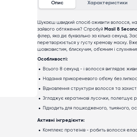
Опис
Характеристики
Шукаєш швидкий спосіб оживити волосся, над
зайвого обтяження? Спробуй
Masil 8 Secon
філер, яка діє буквально за кілька секунд. З
перетворюється у густу кремову маску. Вж
шовковистим, блискучим, об’ємним і слухняни
Особливості:
Всього
8 секунд
- і волосся виглядає живи
Надання
прикореневого об’єму
без липкос
Відновлення структури волосся та
захист
Згладжує кератинові лусочки,
полегшує р
Підходить для пошкодженого, тьмяного, о
Активні інгредієнти:
Комплекс протеїнів
- робить волосся елас