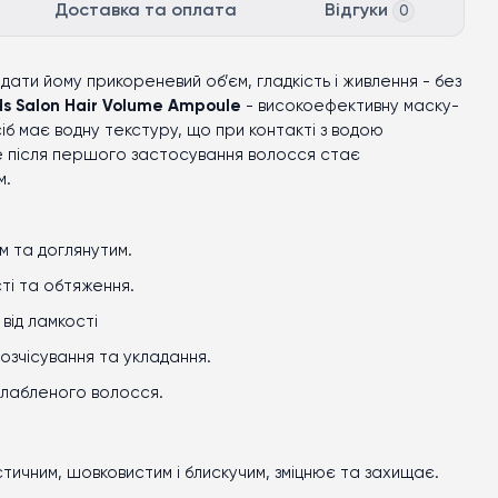
Доставка та оплата
Відгуки
0
ати йому прикореневий об’єм, гладкість і живлення - без
ds Salon Hair Volume Ampoule
- високоефективну маску-
асіб має водну текстуру, що при контакті з водою
е після першого застосування волосся стає
м.
м та доглянутим.
ті та обтяження.
 від ламкості
озчісування та укладання
.
слабленого волосся.
тичним, шовковистим і блискучим, зміцнює та захищає.