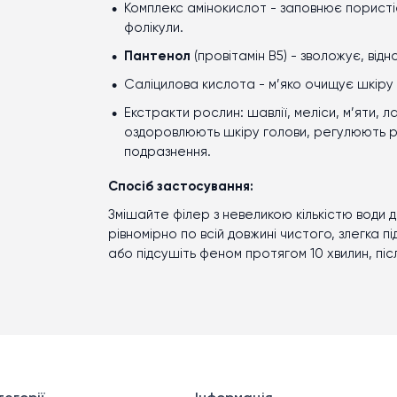
К
омплекс амінокислот
- заповнює пористіс
фолікули.
Пантенол
(провітамін B5) - зволожує, відн
Саліцилова кислота
- м’яко очищує шкіру
Екстракти рослин
: шавлії, меліси, м’яти,
оздоровлюють шкіру голови, регулюють р
подразнення.
Спосіб застосування:
Змішайте філер з невеликою кількістю води 
рівномірно по всій довжині чистого, злегка
або підсушіть феном протягом 10 хвилин, пі