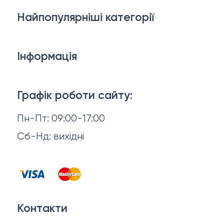
Найпопулярніші категорії
Косметика для обличчя
Інформація
Тіло і ванна
Доставка й оплата
Макіяж
Графік роботи сайту:
Повернення й обмін
Пн-Пт: 09:00-17:00
Волосся
Відгуки
Сб-Нд: вихідні
Чоловіча косметика
Контакти
Косметика для манікюру та педикюру
Договір оферти
Для мами і малюка
Контакти
Політика конфіденційності
Фінальний розпродаж