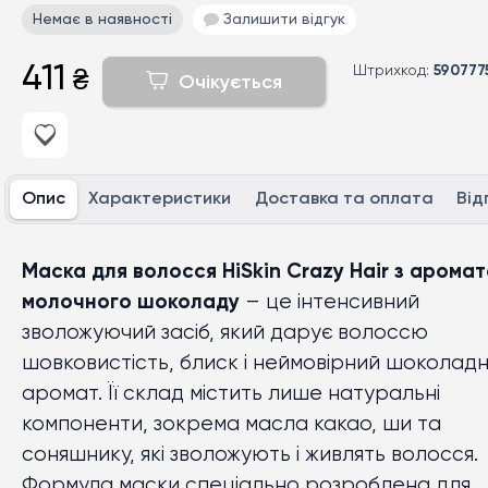
Немає в наявності
Залишити відгук
411
Штрихкод:
590777
₴
Очікується
Опис
Характеристики
Доставка та оплата
Від
Маска для волосся HiSkin Crazy Hair з арома
молочного шоколаду
– це інтенсивний
зволожуючий засіб, який дарує волоссю
шовковистість, блиск і неймовірний шоколад
аромат. Її склад містить лише натуральні
компоненти, зокрема масла какао, ши та
соняшнику, які зволожують і живлять волосся.
Формула маски спеціально розроблена для