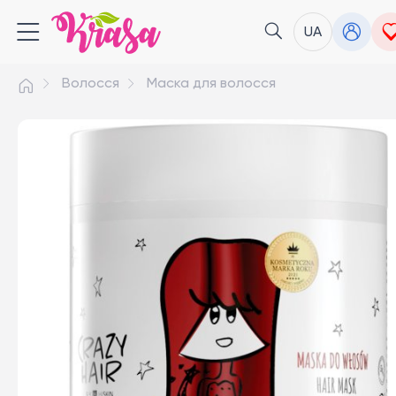
UA
Волосся
Маска для волосся