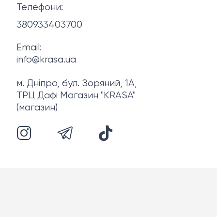
Телефони:
Про нас
380933403700
Email:
info@krasa.ua
м. Дніпро, бул. Зоряний, 1А,
ТРЦ Дафі Магазин "KRASA"
(магазин)