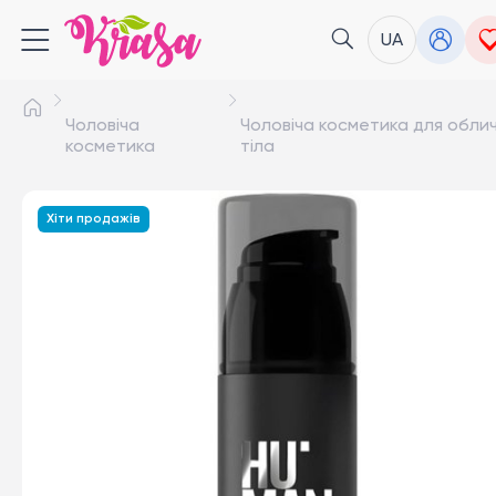
UA
Чоловіча
Чоловіча косметика для обли
косметика
тіла
Хіти продажів