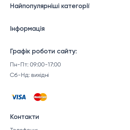
Найпопулярніші категорії
Косметика для обличчя
Інформація
Тіло і ванна
Доставка й оплата
Макіяж
Графік роботи сайту:
Повернення й обмін
Пн-Пт: 09:00-17:00
Волосся
Відгуки
Сб-Нд: вихідні
Чоловіча косметика
Контакти
Косметика для манікюру та педикюру
Договір оферти
Для мами і малюка
Контакти
Політика конфіденційності
Фінальний розпродаж