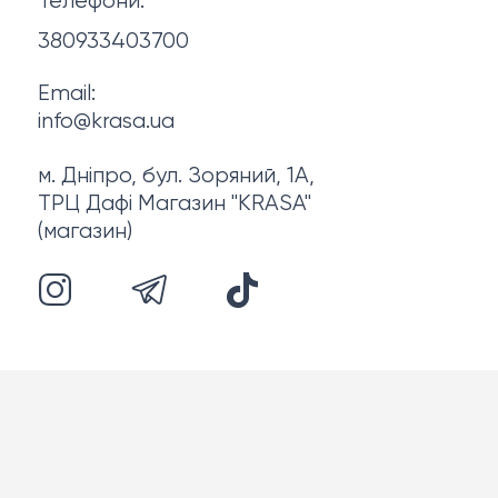
Телефони:
Про нас
380933403700
Email:
info@krasa.ua
м. Дніпро, бул. Зоряний, 1А,
ТРЦ Дафі Магазин "KRASA"
(магазин)