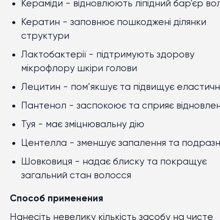
Кераміди - відновлюють ліпідний бар’єр во
Кератин - заповнює пошкоджені ділянки
структури
Лактобактерії - підтримують здорову
мікрофлору шкіри голови
Лецитин - пом’якшує та підвищує еластичн
Пантенол - заспокоює та сприяє відновле
Туя - має зміцнювальну дію
Центелла - зменшує запалення та подраз
Шовковиця - надає блиску та покращує
загальний стан волосся
Способ применения
Нанесіть невелику кількість засобу на чисте