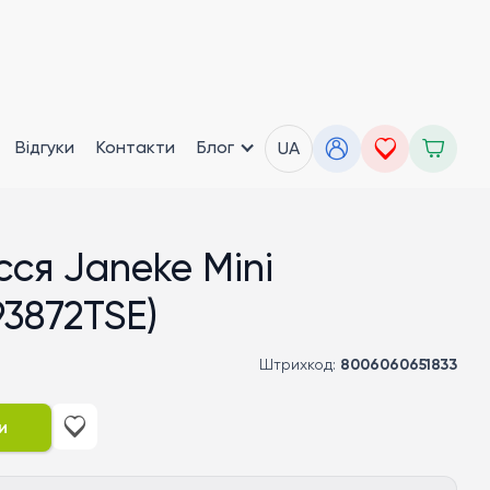
Відгуки
Контакти
Блог
UA
сся Janeke Mini
93872TSE)
Штрихкод:
8006060651833
и