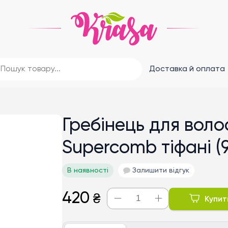
Доставка й оплата
Гребінець для воло
Supercomb тіфані (
В наявності
Залишити відгук
420
₴
Купит