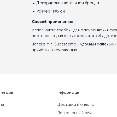
Декорирован логотипом бренда
Размер: 11×5 см
Способ применения:
Используйте гребень для расчёсывания сухи
постепенно двигаясь к корням, чтобы делик
Janeke Mini Supercomb - удобный маленький
причёски в течение дня.
егорії
Інформація
чя
Доставка й оплата
Повернення й обмін