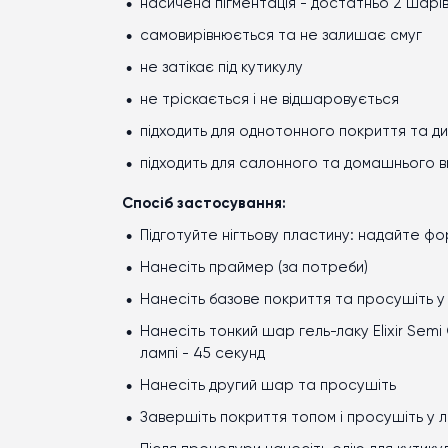
насичена пігментація
-
достатньо 2 шарі
самовирівнюється та не залишає смуг
не затікає під кутикулу
не тріскається і не відшаровується
підходить для однотонного покриття та ди
підходить для салонного та домашнього 
Спосіб застосування:
Підготуйте нігтьову пластину: надайте фо
Нанесіть праймер (за потреби)
Нанесіть базове покриття та просушіть у
Нанесіть тонкий шар гель-лаку Elixir Semi
лампі
-
45 секунд
Нанесіть другий шар та просушіть
Завершіть покриття топом і просушіть у л