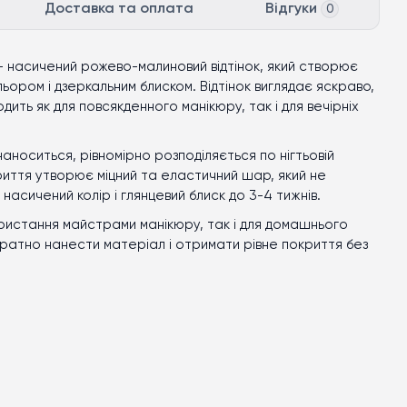
Доставка та оплата
Відгуки
0
- насичений рожево-малиновий відтінок, який створює
льором і дзеркальним блиском. Відтінок виглядає яскраво,
ить як для повсякденного манікюру, так і для вечірніх
наноситься, рівномірно розподіляється по нігтьовій
риття утворює міцний та еластичний шар, який не
 насичений колір і глянцевий блиск до 3
-
4 тижнів.
ористання майстрами манікюру, так і для домашнього
уратно нанести матеріал і отримати рівне покриття без