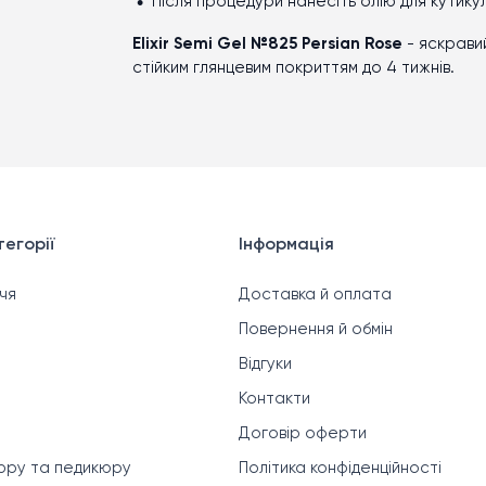
Після процедури нанесіть олію для кутику
Elixir Semi Gel №825 Persian Rose
-
яскравий
стійким глянцевим покриттям до 4 тижнів.
егорії
Інформація
чя
Доставка й оплата
Повернення й обмін
Відгуки
Контакти
Договір оферти
кюру та педикюру
Політика конфіденційності