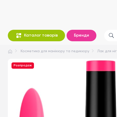
Каталог товарів
Бренди
Косметика для манікюру та педикюру
Лак для ніг
Розпродаж