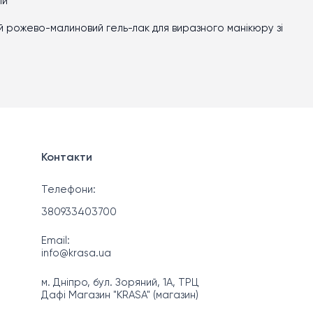
ли
 рожево-малиновий гель-лак для виразного манікюру зі
Контакти
Телефони:
380933403700
Email:
info@krasa.ua
м. Дніпро, бул. Зоряний, 1А, ТРЦ
Дафі Магазин "KRASA" (магазин)