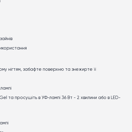
в
зайнів
використання
рму нігтям, забафте поверхню та знежирте її
 лампі
 Gel та просушіть в УФ-лампі 36 Вт
-
2 хвилини або в LED-
ампі