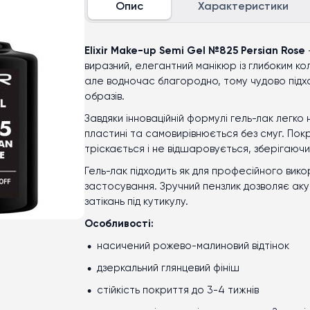
Опис
Характеристики
Elixir Make-up Semi Gel №825 Persian Rose
виразний, елегантний манікюр із глибоким ко
але водночас благородно, тому чудово підход
образів.
Завдяки інноваційній формулі гель-лак легко 
пластині та самовирівнюється без смуг. Пок
тріскається і не відшаровується, зберігаючи
Гель-лак підходить як для професійного вик
застосування. Зручний пензлик дозволяє ак
затікань під кутикулу.
Особливості:
насичений рожево-малиновий відтінок
дзеркальний глянцевий фініш
стійкість покриття до 3
-
4 тижнів