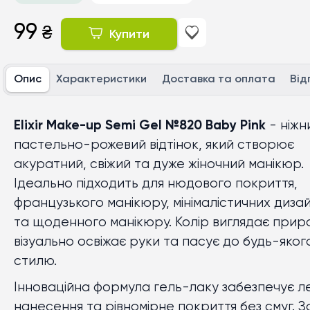
99
₴
Купити
Опис
Характеристики
Доставка та оплата
Від
Elixir Make-up Semi Gel №820 Baby Pink
- ніжн
пастельно-рожевий відтінок, який створює
акуратний, свіжий та дуже жіночний манікюр.
Ідеально підходить для нюдового покриття,
французького манікюру, мінімалістичних дизай
та щоденного манікюру. Колір виглядає прир
візуально освіжає руки та пасує до будь-яког
стилю.
Інноваційна формула гель-лаку забезпечує л
нанесення та рівномірне покриття без смуг. З