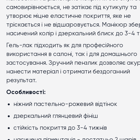
самовирівнюється, не затікає під кутикулу та
утворює міцне еластичне покриття, яке не
тріскається і не відшаровується. Манікюр збе
насичений колір і дзеркальний блиск до 3
-
4 т
Гель-лак підходить як для професійного
використання в салоні, так і для домашнього
застосування. Зручний пензлик дозволяє аку
нанести матеріал і отримати бездоганний
результат.
Особливості:
ніжний пастельно-рожевий відтінок
дзеркальний глянцевий фініш
стійкість покриття до 3
-
4 тижнів
насичена пігментація
-
достатньо 2 шарів