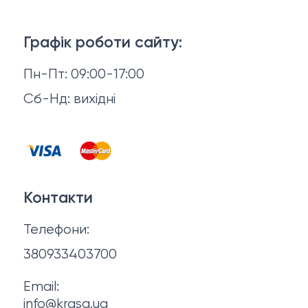
Тіло і ванна
Доставка й оплата
Макіяж
Графік роботи сайту:
Повернення й обмін
Пн-Пт: 09:00-17:00
Волосся
Відгуки
Сб-Нд: вихідні
Чоловіча косметика
Контакти
Косметика для манікюру та педикюру
Договір оферти
Для мами і малюка
Контакти
Політика конфіденційності
Фінальний розпродаж
Телефони:
Про нас
380933403700
Email:
info@krasa.ua