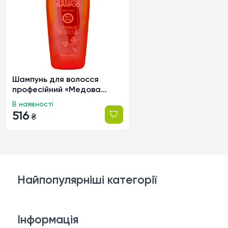
Шампунь для волосся
професійний «Медова
терапія» Daeng Gi Meo Ri
В наявності
Honey Therapy Plus з
516
₴
бджолиним маточним
молочком, 250мл
Найпопулярніші категорії
Косметика для обличчя
Інформація