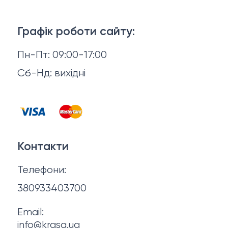
Тіло і ванна
Доставка й оплата
Макіяж
Графік роботи сайту:
Повернення й обмін
Пн-Пт: 09:00-17:00
Волосся
Відгуки
Сб-Нд: вихідні
Чоловіча косметика
Контакти
Косметика для манікюру та педикюру
Договір оферти
Для мами і малюка
Контакти
Політика конфіденційності
Фінальний розпродаж
Телефони:
Про нас
380933403700
Email:
info@krasa.ua