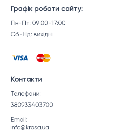
Доставка й оплата
Макіяж
Графік роботи сайту:
Повернення й обмін
Пн-Пт: 09:00-17:00
Волосся
Відгуки
Сб-Нд: вихідні
Чоловіча косметика
Контакти
Косметика для манікюру та педикюру
Договір оферти
Для мами і малюка
Контакти
Політика конфіденційності
Фінальний розпродаж
Телефони:
Про нас
380933403700
Email:
info@krasa.ua