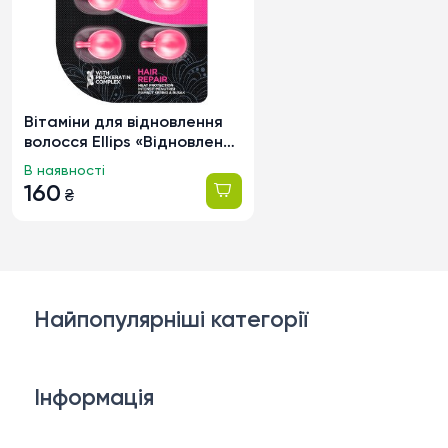
Вітаміни для відновлення
волосся Ellips «Відновлення
волосся» з про-
В наявності
кератиновим комплексом і
160
₴
олією жожоба в капсулах,
6×1мл
Найпопулярніші категорії
Косметика для обличчя
Інформація
Тіло і ванна