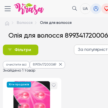
UA
Волосся
Олія для волосся
Олія для волосся 899341720006
За популярніс
Фільтри
За популярністю
очистити всі
8993417200069
Від дешевих до дороги
Знайдено 1 товар
Від дорогих до дешев
Хіти продажів