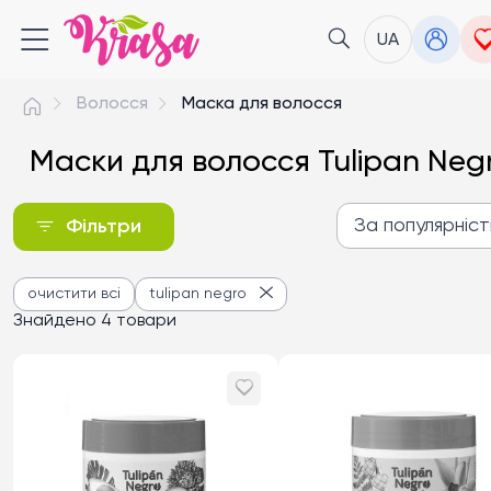
UA
Волосся
Маска для волосся
Маски для волосся Tulipan Neg
За популярніс
Фільтри
За популярністю
очистити всі
tulipan negro
Від дешевих до дороги
Знайдено 4 товари
Від дорогих до дешев