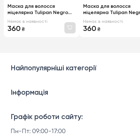
Маска для волосся
Маска для волосся
міцелярна Tulipan Negro
міцелярна Tulipan Neg
відновлення та захист,
м'якість та гладкість,
Немає в наявності
Немає в наявності
400мл
400мл
360
360
₴
₴
Найпопулярніші категорії
Косметика для обличчя
Інформація
Тіло і ванна
Доставка й оплата
Макіяж
Графік роботи сайту:
Повернення й обмін
Пн-Пт: 09:00-17:00
Волосся