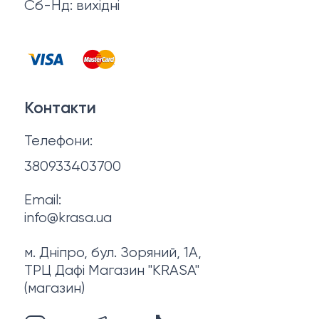
Відгуки
Сб-Нд: вихідні
Чоловіча косметика
Контакти
Косметика для манікюру та педикюру
Договір оферти
Для мами і малюка
Контакти
Політика конфіденційності
Фінальний розпродаж
Телефони:
Про нас
380933403700
Email:
info@krasa.ua
м. Дніпро, бул. Зоряний, 1А,
ТРЦ Дафі Магазин "KRASA"
(магазин)