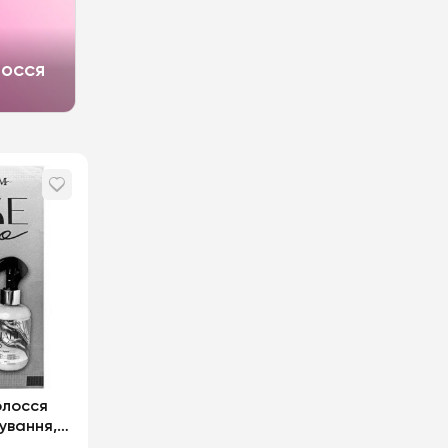
лосся
олосся
ування,
ск Soika &