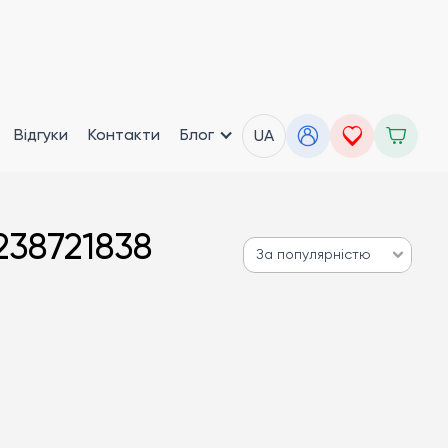
Відгуки
Контакти
Блог
UA
238721838
За популярністю
За популярністю
Від дешевих до дорогих
Від дорогих до дешевих