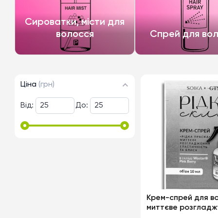
Сироватки, місти для
волосся
Спрей для во
Ціна
(грн)
Від:
До:
Крем-спрей для в
миттєве розгладж
еластичність і бли