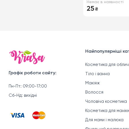
Немає в наявності
GTM «Рідка праска
25
₴
10мл
Найпопулярніші кат
Косметика для облич
Графік роботи сайту:
Тіло і ванна
Макіяж
Пн-Пт: 09:00-17:00
Волосся
Сб-Нд: вихідні
Чоловіча косметика
Косметика для мані
Для мами і малюка