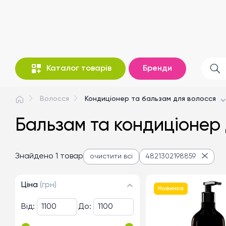
Каталог товарів
Бренди
Волосся
Кондиціонер та бальзам для волосся
Бальзам та кондиціонер 
Знайдено 1 товар
очистити всі
4821302198859
Ціна
(грн)
Новинка
Від:
До: