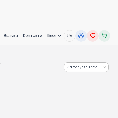
Відгуки
Контакти
Блог
UA
9
За популярністю
За популярністю
Від дешевих до дорогих
Від дорогих до дешевих