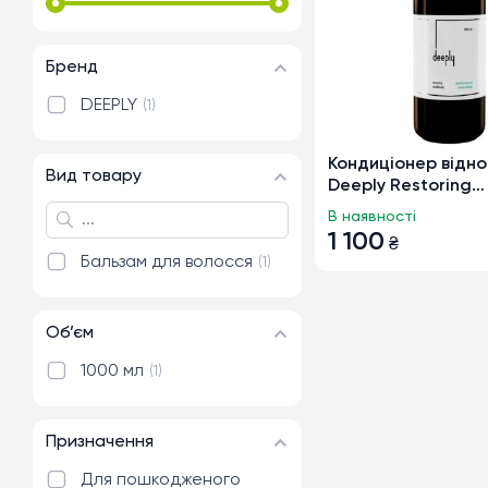
Бренд
DEEPLY
1
Кондиціонер відн
Вид товару
Deeply Restoring
Conditioner для в
В наявності
1000мл
1 100
₴
Бальзам для волосся
1
Об’єм
1000 мл
1
Призначення
Для пошкодженого