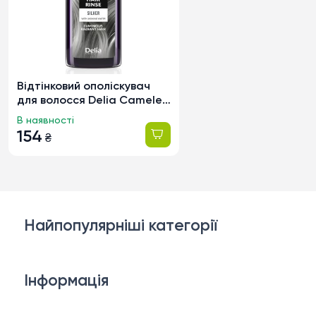
Відтінковий ополіскувач
для волосся Delia Cameleo
срібний, 200мл
В наявності
154
₴
Найпопулярніші категорії
Косметика для обличчя
Інформація
Тіло і ванна