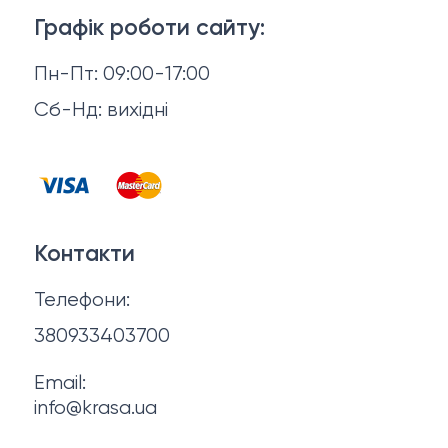
Доставка й оплата
Макіяж
Графік роботи сайту:
Повернення й обмін
Пн-Пт: 09:00-17:00
Волосся
Відгуки
Сб-Нд: вихідні
Чоловіча косметика
Контакти
Косметика для манікюру та педикюру
Договір оферти
Для мами і малюка
Контакти
Політика конфіденційності
Фінальний розпродаж
Телефони:
Про нас
380933403700
Email:
info@krasa.ua