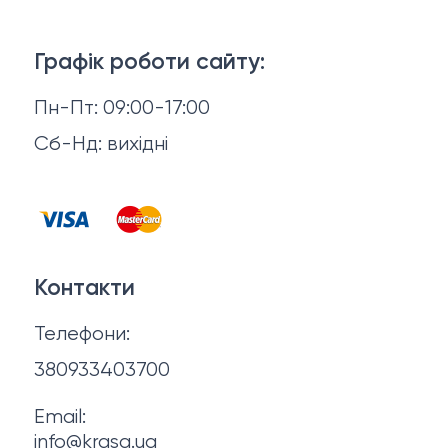
Тіло і ванна
Доставка й оплата
Макіяж
Графік роботи сайту:
Повернення й обмін
Пн-Пт: 09:00-17:00
Волосся
Відгуки
Сб-Нд: вихідні
Чоловіча косметика
Контакти
Косметика для манікюру та педикюру
Договір оферти
Для мами і малюка
Контакти
Політика конфіденційності
Фінальний розпродаж
Телефони:
Про нас
380933403700
Email:
info@krasa.ua