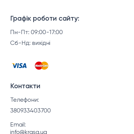
Тіло і ванна
Доставка й оплата
Макіяж
Графік роботи сайту:
Повернення й обмін
Пн-Пт: 09:00-17:00
Волосся
Відгуки
Сб-Нд: вихідні
Чоловіча косметика
Контакти
Косметика для манікюру та педикюру
Договір оферти
Для мами і малюка
Контакти
Політика конфіденційності
Фінальний розпродаж
Телефони:
Про нас
380933403700
Email:
info@krasa.ua