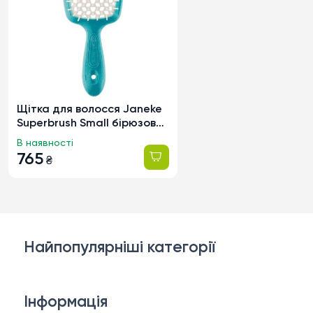
Щітка для волосся Janeke
Superbrush Small бірюзова
з білим (82SP234TSE)
В наявності
765
₴
Найпопулярніші категорії
Косметика для обличчя
Інформація