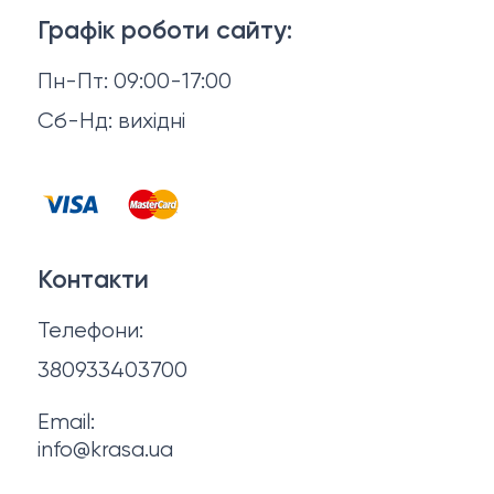
Доставка й оплата
Макіяж
Графік роботи сайту:
Повернення й обмін
Пн-Пт: 09:00-17:00
Волосся
Відгуки
Сб-Нд: вихідні
Чоловіча косметика
Контакти
Косметика для манікюру та педикюру
Договір оферти
Для мами і малюка
Контакти
Політика конфіденційності
Фінальний розпродаж
Телефони:
Про нас
380933403700
Email:
info@krasa.ua