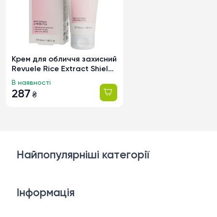
Крем для обличчя захисний
Revuele Rice Extract Shield
Cream SPF50+ PA++++, 50мл
В наявності
287
₴
Найпопулярніші категорії
Косметика для обличчя
Інформація
Тіло і ванна