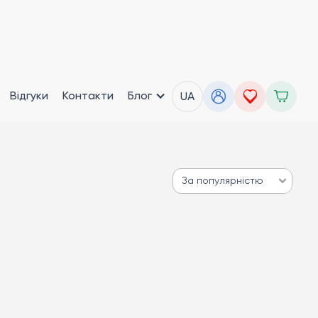
Відгуки
Контакти
Блог
UA
За популярністю
За популярністю
Від дешевих до дорогих
Від дорогих до дешевих