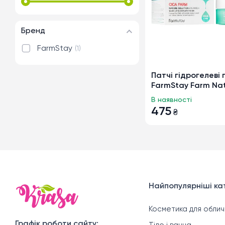
Бренд
FarmStay
1
Патчі гідрогелеві п
FarmStay Farm Na
Solution з центел
В наявності
475
₴
Найпопулярніші кат
Косметика для облич
Графік роботи сайту: