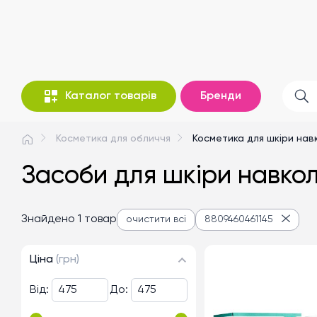
Каталог товарів
Бренди
Косметика для обличчя
Косметика для шкіри нав
Засоби для шкіри навко
Знайдено 1 товар
очистити всі
8809460461145
Ціна
(грн)
Від:
До: