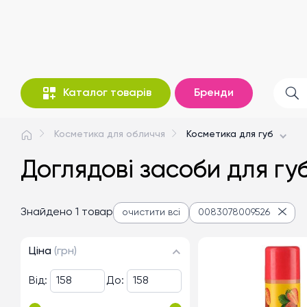
Каталог товарів
Бренди
Косметика для обличчя
Косметика для губ
Доглядові засоби для г
Знайдено 1 товар
очистити всі
0083078009526
Ціна
(грн)
Від:
До: