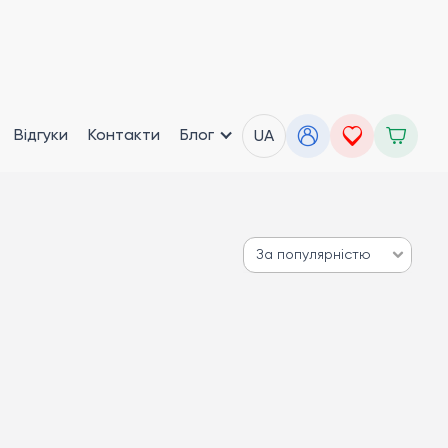
Відгуки
Контакти
Блог
UA
За популярністю
За популярністю
Від дешевих до дорогих
Від дорогих до дешевих