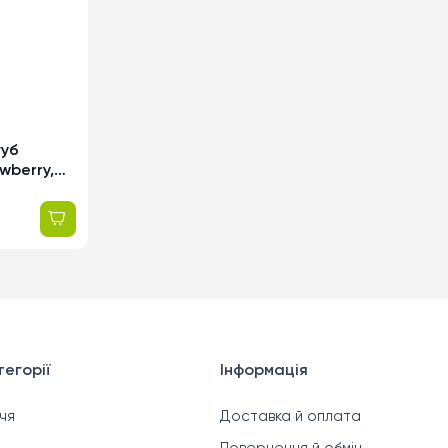
губ
wberry,
егорії
Інформація
чя
Доставка й оплата