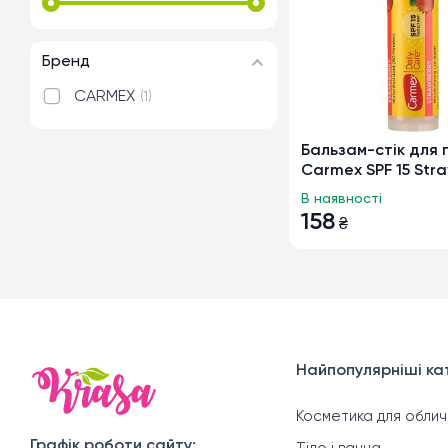
Бренд
CARMEX
1
Бальзам-стік для 
Carmex SPF 15 Stra
4.25г
В наявності
158
₴
Найпопулярніші кат
Косметика для облич
Графік роботи сайту: