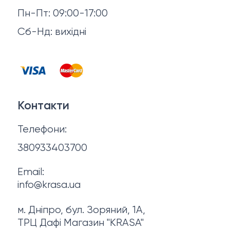
Повернення й обмін
Пн-Пт: 09:00-17:00
Волосся
Відгуки
Сб-Нд: вихідні
Чоловіча косметика
Контакти
Косметика для манікюру та педикюру
Договір оферти
Для мами і малюка
Контакти
Політика конфіденційності
Фінальний розпродаж
Телефони:
Про нас
380933403700
Email:
info@krasa.ua
м. Дніпро, бул. Зоряний, 1А,
ТРЦ Дафі Магазин "KRASA"