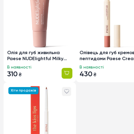
Олія для губ живильна
Олівець для губ кремов
Paese NUDElightful Milky
пептидами Paese Cre
Fudge, 8мл
Lip Liner 01 Cute Nude, 
В наявності
В наявності
310
430
₴
₴
Хіти продажів