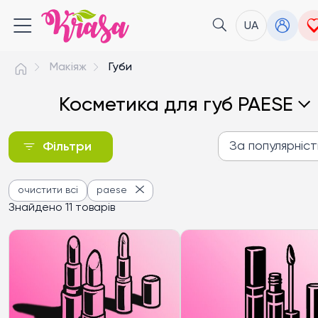
UA
Макіяж
Губи
Косметика для губ PAESE
За популярніс
Фільтри
За популярністю
очистити всі
paese
Від дешевих до дороги
Знайдено 11 товарів
Від дорогих до дешев