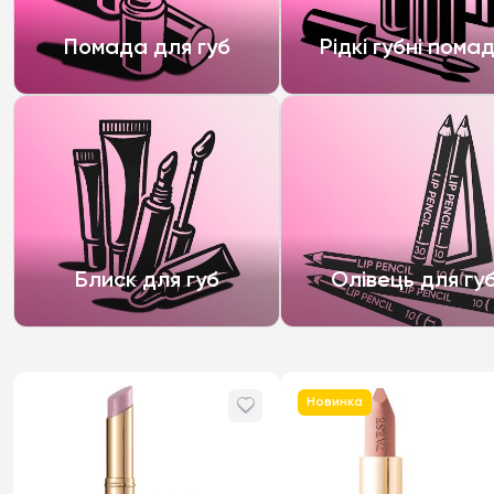
Помада для губ
Рідкі губні пома
Блиск для губ
Олівець для гу
Новинка