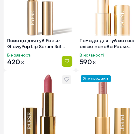
Помада для губ Paese
Помада для губ матов
GlowyPop Lip Serum 3в1
олією жожоба Paese
(помада/бальзам/блиск)
Mattologie Soft 113 Vel
В наявності
В наявності
500 Frosted Plum, 2.2г
Honey, 4.3г
420
590
₴
₴
Хіти продажів