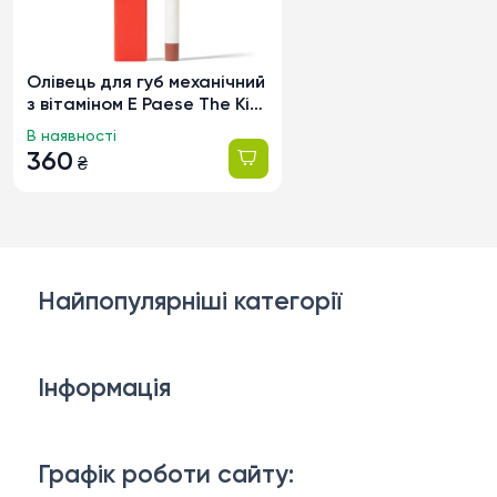
Олівець для губ механічний
з вітаміном Е Paese The Kiss
Lips 01 Nude Beige, 0.3г
В наявності
360
₴
Найпопулярніші категорії
Косметика для обличчя
Інформація
Тіло і ванна
Доставка й оплата
Макіяж
Графік роботи сайту: