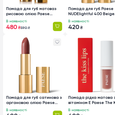
Помада для губ матоваз
Помада для губ Paese
рисовою олією Paese
NUDElightful 400 Beige
Mattologie Matte 105
Marshmallow, 4,5г
В наявності
В наявності
Peachy Nude, 4.3г
480
420
₴
₴
590
₴
Помада для губ сатинова з
Помада рідка матова 
аргановою олією Paese
вітаміном Е Paese The K
Argan Oil Lipstick 79, 4.3г
Lips 01 Nude Beige, 3.4
В наявності
В наявності