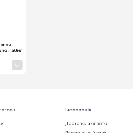
ління
ana, 150мл
егорії
Інформація
чя
Доставка й оплата