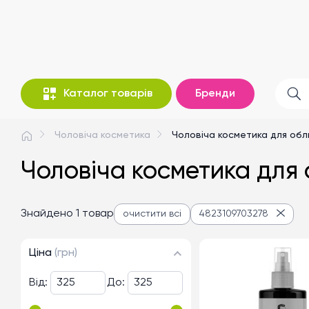
Каталог товарів
Бренди
Чоловіча косметика
Чоловіча косметика для обл
Чоловіча косметика для 
Знайдено 1 товар
очистити всі
4823109703278
Ціна
(грн)
Від:
До: