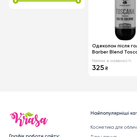
Одеколон після го
Barber Blend Tosc
Немає в наявності
325
₴
Найпопулярніші кат
Косметика для облич
Графік роботи сайту: