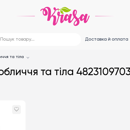
Доставка й оплата
иччя та тіла
обличчя та тіла 482310970