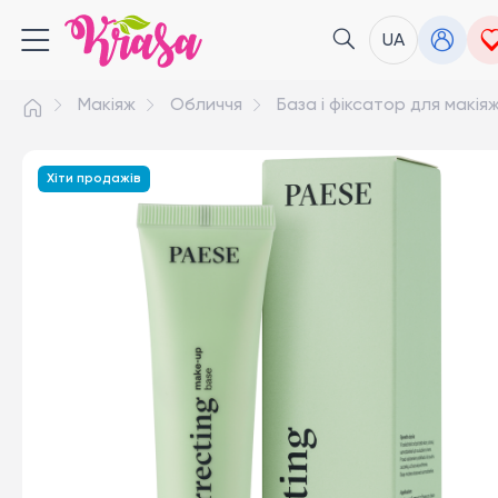
UA
Макіяж
Обличчя
База і фіксатор для макія
Хіти продажів