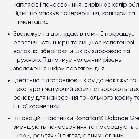
капілярів і почервоніння, вирівнює колір обл
Відмінно маскує почервоніння, капіляри та
пігментацію.
Зволожує та доглядає: вітамін E покращує
еластичність шкіри та зміцнює колагенові
волокна, зберігаючи шкіру здоровою та
пружною. Підтримує належний рівень
зволоження шкіри протягом дня.
Ідеально підготовлює шкіру до макіяжу: то
текстура і матуючий ефект створюють іде
основу для нанесення тонального крему т
іншої косметики.
Інноваційні частинки Ronaflair® Balance Gr
зменшують почервоніння та покращують с
шкіри, роблячи її вигляд рівним і свіжим.