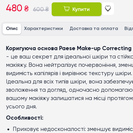
480
₴
600
₴
Купити
Опис
Характеристики
Доставка та оплата
Від
Коригуюча основа Paese Make-up Correcting
- це ваш секрет для ідеальної шкіри та стійк
макіяжу. Вона нейтралізує почервоніння, зме
видимість капілярів і вирівнює текстуру шкіри.
Ідеальна для всіх типів шкіри, вона забезпечу
зволоження та догляд, одночасно допомагаю
вашому макіяжу залишатися на місці протягом
усього дня.
Особливості:
Приховує недосконалості: зменшує видиміс