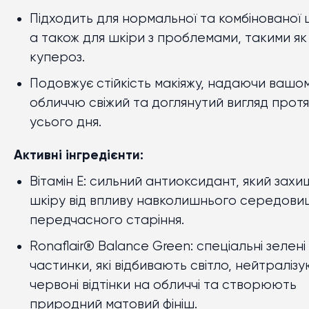
Підходить для нормальної та комбінованої 
а також для шкіри з проблемами, такими як
купероз.
Подовжує стійкість макіяжу, надаючи вашо
обличчю свіжий та доглянутий вигляд прот
усього дня.
Активні інгредієнти:
Вітамін E:
с
ильний антиоксидант, який захи
шкіру від впливу навколишнього середови
передчасного старіння.
Ronaflair® Balance Green:
с
пеціальні зелені
частинки, які відбивають світло, нейтраліз
червоні відтінки на обличчі та створюють
природний матовий фініш.