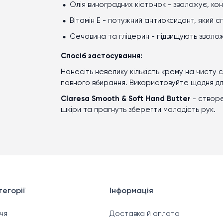
Олія виноградних кісточок - зволожує, ко
Вітамін Е - потужний антиоксидант, який с
Сечовина та гліцерин - підвищують зволо
Спосіб застосування:
Нанесіть невелику кількість крему на чисту
повного вбирання. Використовуйте щодня д
Claresa Smooth & Soft Hand Butter
-
створ
шкіри та прагнуть зберегти молодість рук.
егорії
Інформація
чя
Доставка й оплата