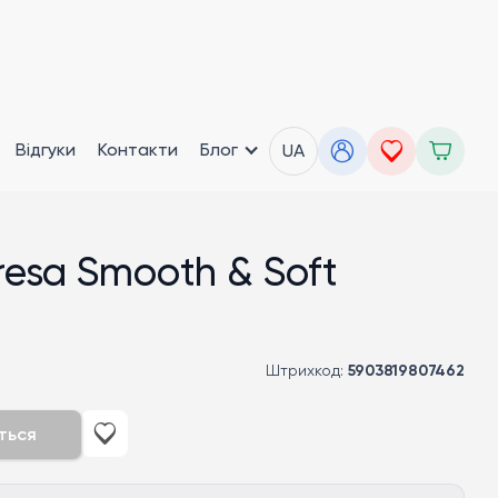
Відгуки
Контакти
Блог
UA
resa Smooth & Soft
Штрихкод:
5903819807462
ться