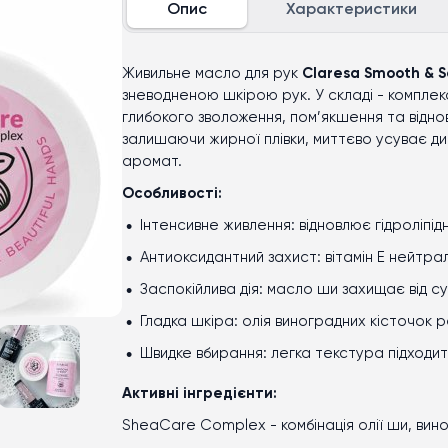
Опис
Характеристики
Живильне масло для рук
Claresa Smooth & S
зневодненою шкірою рук. У складі - комплекс
глибокого зволоження, пом’якшення та відно
залишаючи жирної плівки, миттєво усуває ди
аромат.
Особливості:
Інтенсивне живлення: відновлює гідроліпі
Антиоксидантний захист: вітамін Е нейтрал
Заспокійлива дія: масло ши захищає від су
Гладка шкіра: олія виноградних кісточок 
Швидке вбирання: легка текстура підходи
Активні інгредієнти:
SheaCare Complex - комбінація олії ши, вино