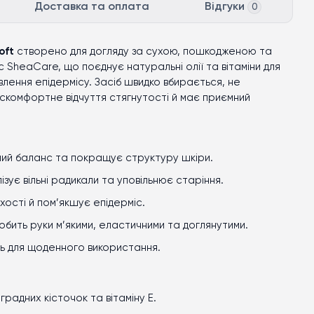
Доставка та оплата
Відгуки
0
oft
створено для догляду за сухою, пошкодженою та
 SheaCare, що поєднує натуральні олії та вітаміни для
влення епідермісу. Засіб швидко вбирається, не
скомфортне відчуття стягнутості й має приємний
дний баланс та покращує структуру шкіри.
ізує вільні радикали та уповільнює старіння.
хості й пом’якшує епідерміс.
робить руки м’якими, еластичними та доглянутими.
ть для щоденного використання.
градних кісточок та вітаміну Е.