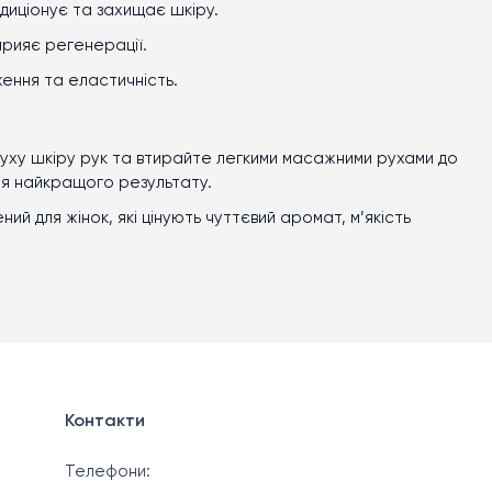
ндиціонує та захищає шкіру.
прияє регенерації.
ження та еластичність.
 суху шкіру рук та втирайте легкими масажними рухами до
ля найкращого результату.
ений
для жінок, які цінують чуттєвий аромат, м’якість
Контакти
Телефони: