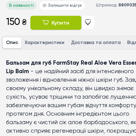
Штрихкод:
880903
В наявності
Залишити відгук
150
₴
Купити
Опис
Характеристики
Доставка та оплата
Від
Бальзам для губ FarmStay Real Aloe Vera Essen
Lip Balm
- це надійний засіб для інтенсивного
зволоження і відновлення ніжної шкіри губ. За
своєму унікальному складу, він швидко знімає
сухість, усуває тріщини та запобігає лущенню
забезпечуючи вашим губам відчуття комфорт
протягом дня. Основним інгредієнтом цього
бальзаму є чистий сік алое барбадоського, я
активно сприяє регенерації шкіри, покращуюч