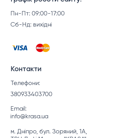
Повернення й обмін
Пн-Пт: 09:00-17:00
Волосся
Відгуки
Сб-Нд: вихідні
Чоловіча косметика
Контакти
Косметика для манікюру та педикюру
Договір оферти
Для мами і малюка
Контакти
Політика конфіденційності
Фінальний розпродаж
Телефони:
Про нас
380933403700
Email:
info@krasa.ua
м. Дніпро, бул. Зоряний, 1А,