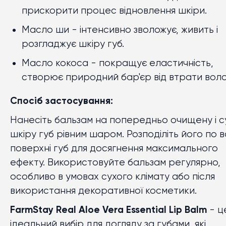
прискорити процес відновлення шкіри.
Масло ши
- інтенсивно зволожує, живить і
розгладжує шкіру губ.
Масло кокос
а
- покращує еластичність,
створює природний бар'єр від втрати воло
Спосіб застосування:
Нанесіть бальзам на попередньо очищену і с
шкіру губ рівним шаром. Розподіліть його по в
поверхні губ для досягнення максимального
ефекту. Використовуйте бальзам регулярно,
особливо в умовах сухого клімату або після
використання декоративної косметики.
FarmStay Real Aloe Vera Essential Lip Balm
- ц
ідеальний вибір для догляду за губами, які