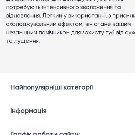
потребують інтенсивного зволоження та
відновлення. Легкий у використанні, з приємн
охолоджувальним ефектом, він стане вашим
незамінним помічником для захисту губ від сух
та лущення.
Найпопулярніші категорії
Косметика для обличчя
Інформація
Тіло і ванна
Доставка й оплата
Макіяж
Графік роботи сайту: