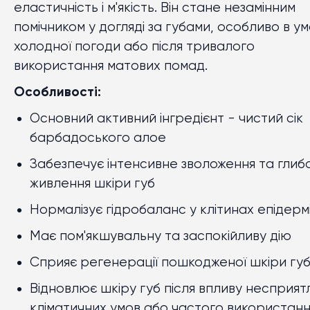
еластичність і м'якість. Він стане незамінним
помічником у догляді за губами, особливо в у
холодної погоди або після тривалого
використання матових помад.
Особливості:
Основний активний інгредієнт - чистий сік
барбадоського алое
Забезпечує інтенсивне зволоження та глиб
живлення шкіри губ
Нормалізує гідробаланс у клітинах епідерм
Має пом'якшувальну та заспокійливу дію
Сприяє регенерації пошкодженої шкіри гу
Відновлює шкіру губ після впливу несприят
кліматичних умов або частого використанн